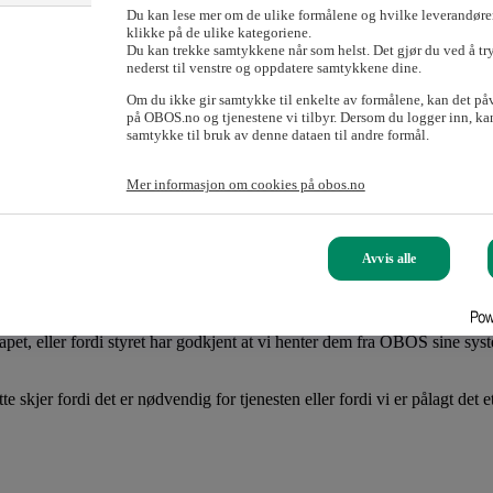
Du kan lese mer om de ulike formålene og hvilke leverandører
m, TV og internett. Merk at montørene kun gjennomfører denne grunnlegg
klikke på de ulike kategoriene.
Du kan trekke samtykkene når som helst. Det gjør du ved å tr
nederst til venstre og oppdatere samtykkene dine.
Om du ikke gir samtykke til enkelte av formålene, kan det på
på OBOS.no og tjenestene vi tilbyr. Dersom du logger inn, kan
samtykke til bruk av denne dataen til andre formål.
tt av kanaler, bruk av fjernkontroll eller lignende, er du hjertelig ve
Mer informasjon om cookies på obos.no
Avvis alle
et, eller fordi styret har godkjent at vi henter dem fra OBOS sine system
skjer fordi det er nødvendig for tjenesten eller fordi vi er pålagt det et