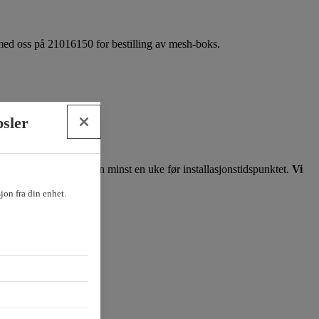
 med oss på 21016150 for bestilling av mesh-boks.
psler
før montørene kommer
 bestillingen legges inn minst en uke før installasjonstidspunktet.
Vi
bonnementet.
sjon fra din enhet.