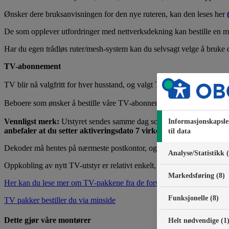
Ønsker dere bruksanvisningen for den nye ruteren, kan den leses her
De som opplever utfordringer med nettverksdekning kan bestille en me
Har du egen trådløs ruter/mesh-system kan du selvsagt velge å bruke d
TV-abonnement
TV blir nå valgfritt for hver husstand, og valgt TV-pakke og dekoder 
Beboere som ønsker å bestille våre TV-abonnementer til rabattert pr
Vennligst merk:
Utstyret sendes samme dag som aktiveringsdatoen du le
Informasjonskapsle
anbefaler at du setter aktiveringsdato 7 virkedager før installasj
til data
Dekoder må hentes på nærmeste postkontor, og ligge klart i din leilig
Analyse/Statistikk 
Oppkobling av nytt TV-utstyr er relativt enkelt, men kontakt gjerne vå
Markedsføring (8)
Her kan du lese mer om TV-pakkene fra de forskjellige leverandøren
Funksjonelle (8)
TV pakker bestiller du via minside
Dette gjør våre montører
Helt nødvendige (1