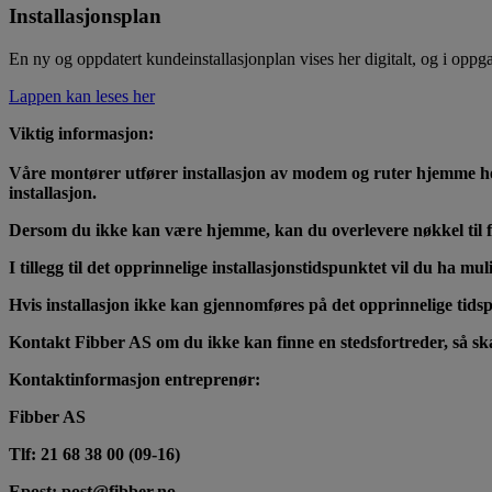
Installasjonsplan
En ny og oppdatert kundeinstallasjonplan vises her digitalt, og i oppga
Lappen kan leses her
Viktig informasjon:
Våre montører utfører installasjon av modem og ruter hjemme hos de
installasjon.
Dersom du ikke kan være hjemme, kan du overlevere nøkkel til fam
I tillegg til det opprinnelige installasjonstidspunktet vil du ha mu
Hvis installasjon ikke kan gjennomføres på det opprinnelige tidspu
Kontakt Fibber AS om du ikke kan finne en stedsfortreder, så skal 
Kontaktinformasjon entreprenør:
Fibber AS
Tlf: 21 68 38 00 (09-16)
Epost: post@fibber.no