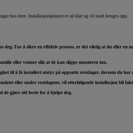
nger hos dere. Installasjonsplanen er nå klar og vil snart henges opp.
g. For å sikre en effektiv prosess, er det viktig at du eller en my
ilie eller venner slik at de kan slippe montøren inn.
lighet til å få installert utstyr på oppsatte restdager, dersom du ha
nktet eller under restdagene, vil etterfølgende installasjon bli fak
de gjøre sitt beste for å hjelpe deg.