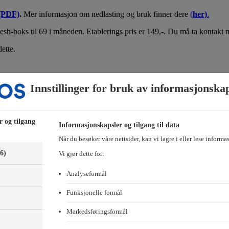
(PDF)
.
Mer informasjon om nedlasting og bruk finner dere
(
her)
.
sh-boks til 69 i måneden. Etablerings pris er 149,-. Du må ta kontakt
ette.
dekkes av den enkelte beboer direkte.
Innstillinger for bruk av informasjonska
is og ønsker hjelp med oppkobling av TV-dekoder, må bestille utstyret 
gger inn. For å sikre at du har utstyret på plass før installasjonen, må
r og tilgang
Informasjonskapsler og tilgang til data
onen
.
Husk at aktiveringsdato er lik startdato for fakturering av a
Når du besøker våre nettsider, kan vi lagre i eller lese informa
het når montør kommer for installasjon.
(6)
Vi gjør dette for:
r kundeservice hvis du trenger hjelp på tlf:
21 01 61 50
Analyseformål
e
Funksjonelle formål
Markedsføringsformål
)