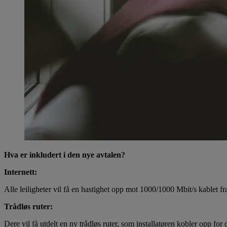
Hva er inkludert i den nye avtalen?
Internett:
Alle leiligheter vil få en hastighet opp mot 1000/1000 Mbit/s kablet f
Trådløs ruter:
Dere vil få utdelt en ny trådløs ruter, som installatøren kobler opp for 