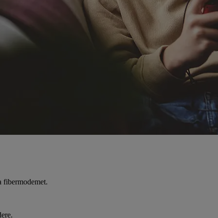
ra fibermodemet.
dere.