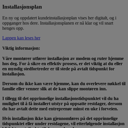
Installasjonsplan
En ny og oppdatert kundeinstallasjonplan vises her digitalt, og i
oppganger hos dere. Installasjonsplanen er nå klar og vil snart
henges opp.
Lappen kan leses her
Viktig informasjon:
Våre montører utfører installasjon av modem og ruter hjemme
hos deg. For å sikre en effektiv prosess, er det viktig at du eller
en myndig stedfortreder er til stede på avtalt tidspunkt for
installasjon.
Dersom du ikke kan være hjemme, kan du overlevere nøkkel til
familie eller venner slik at de kan slippe montøren inn.
I tillegg til det opprinnelige installasjonstidspunktet vil du ha
mulighet til å få installert utstyr på oppsatte restdager, dersom
du har avtalt dette med entreprenør minst en uke i forveien.
Hvis installasjon ikke kan gjennomføres på det opprinnelige
tidspunktet eller under restdagene, vil etterfølgende installasjon