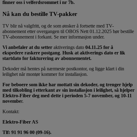
finner oss i velferdsrommet i nr 7b.
Nå kan du bestille TV-pakker
TV blir nå valgfritt, og de som ønsker å fortsette med TV-
abonnement etter overgangen til OBOS Nett 01.12.2025 bør bestille
TV-abonnement i forkant. Se mer informasjon under.
Vi anbefaler at du setter
aktiverings dato
04.11.25 for å
ekspedere raskere postgang
.
Husk at aktiverings dato er lik
startdato for fakturering av abonnementet.
Dekoder må hentes på nærmeste postkontor, og ligge klart i din
leilighet når montør kommer for installasjon.
For beboere som ikke har mottatt sin dekoder, og trenger hjelp
med tilkobling i etterkant av sin installasjon i leilighet, så hjelper
Elektro-Fiber deg med dette i perioden 5-7 november, og 10-11
novembe
r.
Kontakt:
Elektro-Fiber AS
Tlf: 91 91 96 00 (09-16).