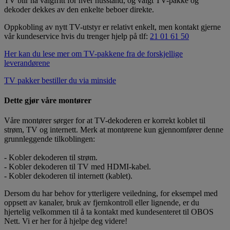
TV blir nå valgfritt for hver husstand, og valgt TV-pakke og
dekoder dekkes av den enkelte beboer direkte.
Oppkobling av nytt TV-utstyr er relativt enkelt, men kontakt gjerne
vår kundeservice hvis du trenger hjelp på tlf:
21 01 61 50
Her kan du lese mer om TV-pakkene fra de forskjellige
leverandørene
TV pakker bestiller du via minside
Dette gjør våre montører
Våre montører sørger for at TV-dekoderen er korrekt koblet til
strøm, TV og internett. Merk at montørene kun gjennomfører denne
grunnleggende tilkoblingen:
- Kobler dekoderen til strøm.
- Kobler dekoderen til TV med HDMI-kabel.
- Kobler dekoderen til internett (kablet).
Dersom du har behov for ytterligere veiledning, for eksempel med
oppsett av kanaler, bruk av fjernkontroll eller lignende, er du
hjertelig velkommen til å ta kontakt med kundesenteret til OBOS
Nett. Vi er her for å hjelpe deg videre!