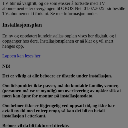
TV blir nå valgfritt, og de som ønsker å fortsette med TV-
abonnement etter overgangen til OBOS Nett 01.07.2025 bør bestille
TV-abonnement i forkant. Se mer informasjon under.
Installasjonsplan
En ny og oppdatert kundeinstallasjonplan vises her digitalt, og i
oppganger hos dere. Installasjonsplanen er nå klar og vil snart
henges opp.
Lappen kan leses her
NB!
Det er viktig at alle beboere er tilstede under installasjon.
Om tidspunktet ikke passer, må du kontakte familie, venner,
(personen må være myndig) om overlevering av nøkler slik at
noen kan åpne for montør på installasjonsdato.
Om beboer ikke er tilgjengelig ved oppsatt tid, og ikke har
avtalt ny tid med entreprenør, så kan det bli en betalt
installasjon i etterkant.
Beboer vil da bli fakturert direkte.