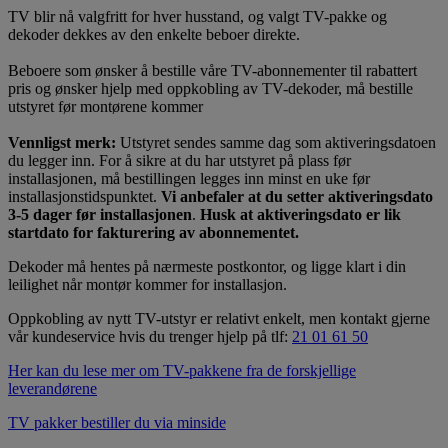
TV blir nå valgfritt for hver husstand, og valgt TV-pakke og
dekoder dekkes av den enkelte beboer direkte.
Beboere som ønsker å bestille våre TV-abonnementer til rabattert
pris og ønsker hjelp med oppkobling av TV-dekoder, må bestille
utstyret før montørene kommer
Vennligst merk:
Utstyret sendes samme dag som aktiveringsdatoen
du legger inn. For å sikre at du har utstyret på plass før
installasjonen, må bestillingen legges inn minst en uke før
installasjonstidspunktet.
Vi anbefaler at du setter aktiveringsdato
3-5 dager før installasjonen
.
Husk at aktiveringsdato er lik
startdato for fakturering av abonnementet.
Dekoder må hentes på nærmeste postkontor, og ligge klart i din
leilighet når montør kommer for installasjon.
Oppkobling av nytt TV-utstyr er relativt enkelt, men kontakt gjerne
vår kundeservice hvis du trenger hjelp på tlf:
21 01 61 50
Her kan du lese mer om TV-pakkene fra de forskjellige
leverandørene
TV pakker bestiller du via minside