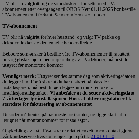
TV blir nå valgfritt, og de som ønsker å fortsette med TV-
abonnement etter overgangen til OBOS Nett 01.11.2025 bør bestille
TV-abonnement i forkant. Se mer informasjon under.
TV-abonnement
TV blir nå valgfritt for hver husstand, og valgt TV-pakke og
dekoder dekkes av den enkelte beboer direkte.
Beboere som ønsker å bestille våre TV-abonnementer til rabattert
pris og ønsker hjelp med oppkobling av TV-dekoder, må bestille
utstyret før montørene kommer
Vennligst merk:
Utstyret sendes samme dag som aktiveringsdatoen
du legger inn. For å sikre at du har utstyret på plass før
installasjonen, må bestillingen legges inn minst en uke før
installasjonstidspunktet.
Vi anbefaler at du setter aktiveringsdato
7 virkedager før installasjonen
.
Husk at aktiveringsdato er lik
startdato for fakturering av abonnementet.
Dekoder må hentes på nærmeste postkontor, og ligge klart i din
leilighet når montør kommer for installasjon.
Oppkobling av nytt TV-utstyr er relativt enkelt, men kontakt gjerne
vår kundeservice hvis du trenger hjelp på tlf:
21 01 61 50