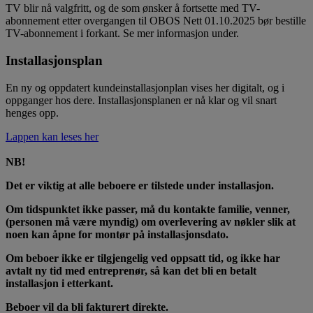
TV blir nå valgfritt, og de som ønsker å fortsette med TV-
abonnement etter overgangen til OBOS Nett 01.10.2025 bør bestille
TV-abonnement i forkant. Se mer informasjon under.
Installasjonsplan
En ny og oppdatert kundeinstallasjonplan vises her digitalt, og i
oppganger hos dere. Installasjonsplanen er nå klar og vil snart
henges opp.
Lappen kan leses her
NB!
Det er viktig at alle beboere er tilstede under installasjon.
Om tidspunktet ikke passer, må du kontakte familie, venner,
(personen må være myndig) om overlevering av nøkler slik at
noen kan åpne for montør på installasjonsdato.
Om beboer ikke er tilgjengelig ved oppsatt tid, og ikke har
avtalt ny tid med entreprenør, så kan det bli en betalt
installasjon i etterkant.
Beboer vil da bli fakturert direkte.