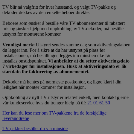
TV blir nå valgfritt for hver husstand, og valgt TV-pakke og
dekoder dekkes av den enkelte beboer direkte.
Beboere som ønsker å bestille våre TV-abonnementer til rabattert
pris og ønsker hjelp med oppkobling av TV-dekoder, må bestille
utstyret før montørene kommer
Vennligst merk:
Utstyret sendes samme dag som aktiveringsdatoen
du legger inn. For å sikre at du har utstyret på plass før
installasjonen, må bestillingen legges inn minst en uke før
installasjonstidspunktet.
Vi anbefaler at du setter aktiveringsdato
7 virkedager før installasjonen
.
Husk at aktiveringsdato er lik
startdato for fakturering av abonnementet.
Dekoder må hentes på nærmeste postkontor, og ligge klart i din
leilighet når montør kommer for installasjon.
Oppkobling av nytt TV-utstyr er relativt enkelt, men kontakt gjerne
vår kundeservice hvis du trenger hjelp på tlf:
21 01 61 50
Her kan du lese mer om TV-pakkene fra de forskjellige
leverandørene
TV pakker bestiller du via minside