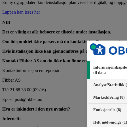
En ny og oppdatert kundeinstallasjonplan vises her digitalt, og i oppga
Lappen kan leses her
NB!
Det er viktig at alle beboere er tilstede under installasjon.
Om tidspunktet ikke passer, må du kontakte familie, venner, (pe
Hvis installasjon ikke kan gjennomføres på det opprinnelige tidspu
Kontakt Fibber AS om du ikke kan finne en stedsfortreder, så skal 
Informasjonskapsle
Kontaktinformasjon entreprenør:
til data
Fibber AS
Analyse/Statistikk 
Tlf: 21 68 38 00 (09-16)
Markedsføring (8)
Epost: post@fibber.no
Hva er inkludert i den nye avtalen?
Funksjonelle (8)
Internett:
Helt nødvendige (1