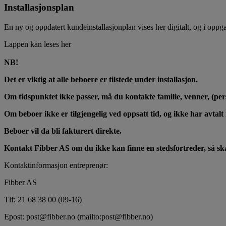
Installasjonsplan
En ny og oppdatert kundeinstallasjonplan vises her digitalt, og i oppga
Lappen kan leses her
NB!
Det er viktig at alle beboere er tilstede under installasjon.
Om tidspunktet ikke passer, må du kontakte familie, venner, (pe
Om beboer ikke er tilgjengelig ved oppsatt tid, og ikke har avtalt 
Beboer vil da bli fakturert direkte.
Kontakt Fibber AS om du ikke kan finne en stedsfortreder, så skal 
Kontaktinformasjon entreprenør:
Fibber AS
Tlf: 21 68 38 00 (09-16)
Epost: post@fibber.no (mailto:post@fibber.no)