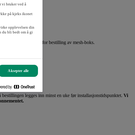
 vi bruker ved å
ykke på kjeks ikonet
virke opplevelsen din
 du bli bedt om å gi
 med oss på 21016150 for bestilling av mesh-boks.
Aksepter alle
før montørene kommer
 bestillingen legges inn minst en uke før installasjonstidspunktet.
Vi
bonnementet.