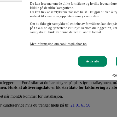
ra fibermodemet.
Du kan lese mer om de ulike formålene og hvilke leverandører
klikke på de ulike kategoriene.
Du kan trekke samtykkene når som helst. Det gjør du ved å tr
nederst til venstre og oppdatere samtykkene dine.
llatøren.
Om du ikke gir samtykke til enkelte av formålene, kan det på
(PDF)
.
Mer informasjon om nedlasting og bruk finner dere
(
her)
.
på OBOS.no og tjenestene vi tilbyr. Dersom du logger inn, kan
samtykke til bruk av denne dataen til andre formål.
sh-boks til 69,- i måneden. Etableringspris er 149,-. Du må ta kontakt
Mer informasjon om cookies på obos.no
elvfølgelig bruke dette i stedet.
Avvis alle
dekkes av den enkelte beboer direkte.
is og ønsker hjelp med oppkobling av TV-dekoder, må bestille utstyret 
gger inn. For å sikre at du har utstyret på plass før installasjonen, må
onen
.
Husk at aktiveringsdato er lik startdato for fakturering av a
het når montør kommer for installasjon.
r kundeservice hvis du trenger hjelp på tlf:
21 01 61 50
e