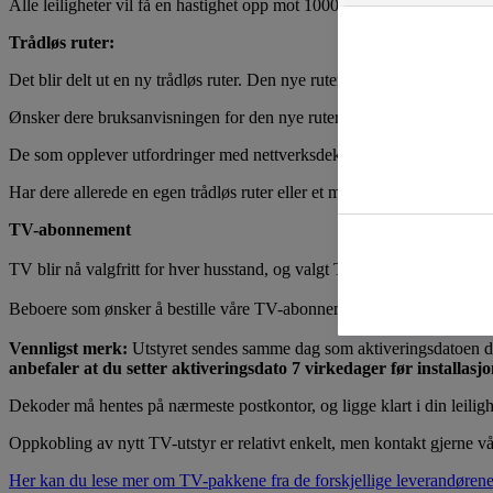
Alle leiligheter vil få en hastighet opp mot 1000/1000 Mbit/s kablet f
Trådløs ruter:
Det blir delt ut en ny trådløs ruter. Den nye ruteren kobles opp av insta
Ønsker dere bruksanvisningen for den nye ruteren, kan den leses her
De som opplever utfordringer med nettverksdekning kan bestille en me
Har dere allerede en egen trådløs ruter eller et mesh-system, kan dere s
TV-abonnement
TV blir nå valgfritt for hver husstand, og valgt TV-pakke og dekoder 
Beboere som ønsker å bestille våre TV-abonnementer til rabattert pr
Vennligst merk:
Utstyret sendes samme dag som aktiveringsdatoen du le
anbefaler at du setter aktiveringsdato 7 virkedager før installasj
Dekoder må hentes på nærmeste postkontor, og ligge klart i din leilig
Oppkobling av nytt TV-utstyr er relativt enkelt, men kontakt gjerne vå
Her kan du lese mer om TV-pakkene fra de forskjellige leverandøren