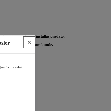
 åpne for montør på installasjonsdato.
psler
turert direkte til deg som kunde.
sjon fra din enhet.