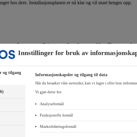
nger hos dere. Installasjonsplanen er nå klar og vil snart henges opp.
rsonen må være myndig) om overlevering av nøkler slik at noen kan
Innstillinger for bruk av informasjonska
nktet eller under restdagene, vil etterfølgende installasjon bli fak
de gjøre sitt beste for å hjelpe deg.
r og tilgang
Informasjonskapsler og tilgang til data
Når du besøker våre nettsider, kan vi lagre i eller lese informa
(6)
Vi gjør dette for:
Analyseformål
Funksjonelle formål
Markedsføringsformål
)