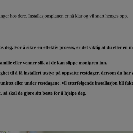
nger hos dere. Installasjonsplanen er nå klar og vil snart henges opp.
g. For å sikre en effektiv prosess, er det viktig at du eller en my
ilie eller venner slik at de kan slippe montøren inn.
lighet til å få installert utstyr på oppsatte restdager, dersom du ha
nktet eller under restdagene, vil etterfølgende installasjon bli fak
å skal de gjøre sitt beste for å hjelpe deg.