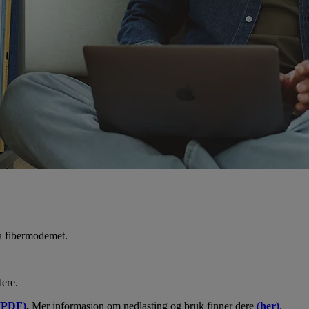
ra fibermodemet.
dere.
(PDF)
.
Mer informasjon om nedlasting og bruk finner dere
(
her)
.