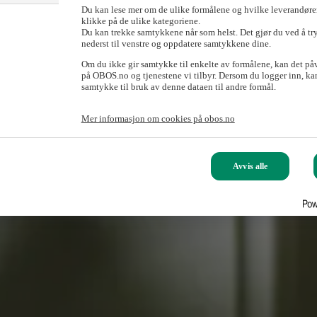
Du kan lese mer om de ulike formålene og hvilke leverandører
klikke på de ulike kategoriene.
Du kan trekke samtykkene når som helst. Det gjør du ved å tr
nederst til venstre og oppdatere samtykkene dine.
Om du ikke gir samtykke til enkelte av formålene, kan det på
tt av kanaler, bruk av fjernkontroll eller lignende, er du hjertelig ve
på OBOS.no og tjenestene vi tilbyr. Dersom du logger inn, kan
samtykke til bruk av denne dataen til andre formål.
Mer informasjon om cookies på obos.no
Avvis alle