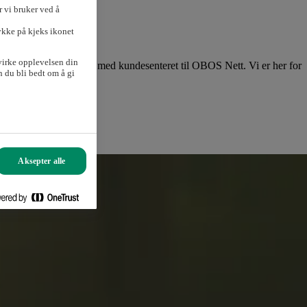
 vi bruker ved å
ykke på kjeks ikonet
virke opplevelsen din
lkommen til å ta kontakt med kundesenteret til OBOS Nett. Vi er her for
 du bli bedt om å gi
Aksepter alle