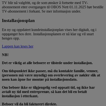
TV blir nå valgfritt, og de som ønsker å fortsette med TV-
abonnement etter overgangen til OBOS Nett 01.11.2025 bør bestille
TV-abonnement i forkant. Se mer informasjon under.
Installasjonsplan
En ny og oppdatert kundeinstallasjonplan vises her digitalt, og i
oppganger hos dere. Installasjonsplanen er nå klar og vil snart
henges opp.
Lappen kan leses her
NB!
Det er viktig at alle beboere er tilstede under installasjon.
Om tidspunktet ikke passer, må du kontakte familie, venner,
(personen må være myndig) om overlevering av nøkler slik at
noen kan åpne for montør på installasjonsdato.
Om beboer ikke er tilgjengelig ved oppsatt tid, og ikke har
avtalt ny tid med entreprenør, så kan det bli en betalt
installasjon i etterkant.
Beboer vil da bli fakturert direkte.