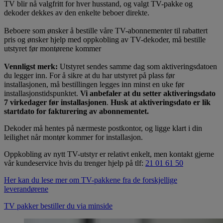
TV blir nå valgfritt for hver husstand, og valgt TV-pakke og
dekoder dekkes av den enkelte beboer direkte.
Beboere som ønsker å bestille våre TV-abonnementer til rabattert
pris og ønsker hjelp med oppkobling av TV-dekoder, må bestille
utstyret før montørene kommer
Vennligst merk:
Utstyret sendes samme dag som aktiveringsdatoen
du legger inn. For å sikre at du har utstyret på plass før
installasjonen, må bestillingen legges inn minst en uke før
installasjonstidspunktet.
Vi anbefaler at du setter aktiveringsdato
7 virkedager før installasjonen
.
Husk at aktiveringsdato er lik
startdato for fakturering av abonnementet.
Dekoder må hentes på nærmeste postkontor, og ligge klart i din
leilighet når montør kommer for installasjon.
Oppkobling av nytt TV-utstyr er relativt enkelt, men kontakt gjerne
vår kundeservice hvis du trenger hjelp på tlf:
21 01 61 50
Her kan du lese mer om TV-pakkene fra de forskjellige
leverandørene
TV pakker bestiller du via minside