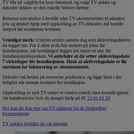
TV blir nå valgfritt for hver husstand, og valgt TV-pakke og
dekoder dekkes av den enkelte beboer direkte.
Beboere som ønsker å bestille våre TV-abonnementer til rabattert
pris og ønsker hjelp med oppkobling av TV-dekoder, må bestille
utstyret før montørene kommer
Vennligst merk:
Utstyret sendes samme dag som aktiveringsdatoen
du legger inn. For å sikre at du har utstyret på plass før
installasjonen, må bestillingen legges inn minst en uke før
installasjonstidspunktet.
Vi anbefaler at du setter aktiveringsdato
7 virkedager før installasjonen
.
Husk at aktiveringsdato er lik
startdato for fakturering av abonnementet.
Dekoder må hentes på nærmeste postkontor, og ligge klart i din
leilighet når montør kommer for installasjon.
Oppkobling av nytt TV-utstyr er relativt enkelt, men kontakt gjerne
vår kundeservice hvis du trenger hjelp på tlf:
21 01 61 50
Her kan du lese mer om TV-pakkene fra de forskjellige
leverandørene
TV pakker bestiller du via minside