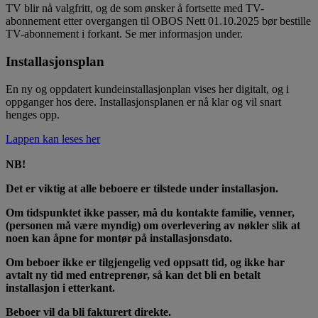
TV blir nå valgfritt, og de som ønsker å fortsette med TV-
abonnement etter overgangen til OBOS Nett 01.10.2025 bør bestille
TV-abonnement i forkant. Se mer informasjon under.
Installasjonsplan
En ny og oppdatert kundeinstallasjonplan vises her digitalt, og i
oppganger hos dere. Installasjonsplanen er nå klar og vil snart
henges opp.
Lappen kan leses her
NB!
Det er viktig at alle beboere er tilstede under installasjon.
Om tidspunktet ikke passer, må du kontakte familie, venner,
(personen må være myndig) om overlevering av nøkler slik at
noen kan åpne for montør på installasjonsdato.
Om beboer ikke er tilgjengelig ved oppsatt tid, og ikke har
avtalt ny tid med entreprenør, så kan det bli en betalt
installasjon i etterkant.
Beboer vil da bli fakturert direkte.