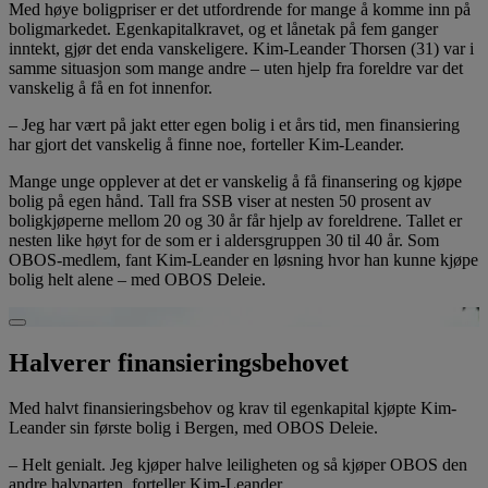
Med høye boligpriser er det utfordrende for mange å komme inn på
boligmarkedet. Egenkapitalkravet, og et lånetak på fem ganger
inntekt, gjør det enda vanskeligere. Kim-Leander Thorsen (31) var i
samme situasjon som mange andre – uten hjelp fra foreldre var det
vanskelig å få en fot innenfor.
– Jeg har vært på jakt etter egen bolig i et års tid, men finansiering
har gjort det vanskelig å finne noe, forteller Kim-Leander.
Mange unge opplever at det er vanskelig å få finansering og kjøpe
bolig på egen hånd. Tall fra SSB viser at nesten 50 prosent av
boligkjøperne mellom 20 og 30 år får hjelp av foreldrene. Tallet er
nesten like høyt for de som er i aldersgruppen 30 til 40 år. Som
OBOS-medlem, fant Kim-Leander en løsning hvor han kunne kjøpe
bolig helt alene – med OBOS Deleie.
Spill av video
Halverer finansieringsbehovet
Med halvt finansieringsbehov og krav til egenkapital kjøpte Kim-
Leander sin første bolig i Bergen, med OBOS Deleie.
– Helt genialt. Jeg kjøper halve leiligheten og så kjøper OBOS den
andre halvparten, forteller Kim-Leander.