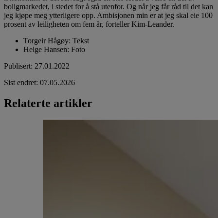
boligmarkedet, i stedet for å stå utenfor. Og når jeg får råd til det kan
jeg kjøpe meg ytterligere opp. Ambisjonen min er at jeg skal eie 100
prosent av leiligheten om fem år, forteller Kim-Leander.
Torgeir Hågøy
:
Tekst
Helge Hansen
:
Foto
Publisert
:
27.01.2022
Sist endret
:
07.05.2026
Relaterte artikler