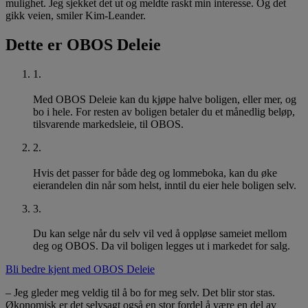
mulighet. Jeg sjekket det ut og meldte raskt min interesse. Og det
gikk veien, smiler Kim-Leander.
Dette er OBOS Deleie
1
.
Med OBOS Deleie kan du kjøpe halve boligen, eller mer, og
bo i hele. For resten av boligen betaler du et månedlig beløp,
tilsvarende markedsleie, til OBOS.
2
.
Hvis det passer for både deg og lommeboka, kan du øke
eierandelen din når som helst, inntil du eier hele boligen selv.
3
.
Du kan selge når du selv vil ved å oppløse sameiet mellom
deg og OBOS. Da vil boligen legges ut i markedet for salg.
Bli bedre kjent med OBOS Deleie
– Jeg gleder meg veldig til å bo for meg selv. Det blir stor stas.
Økonomisk er det selvsagt også en stor fordel å være en del av