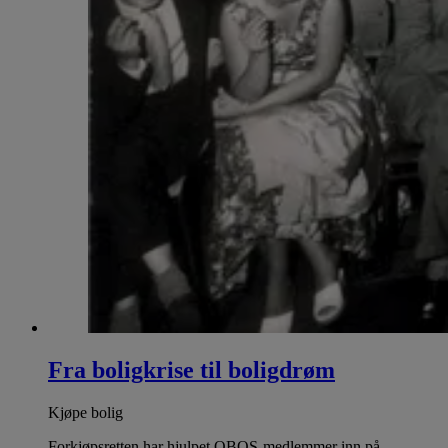
Fra boligkrise til boligdrøm
Kjøpe bolig
Forkjøpsretten har hjulpet OBOS-medlemmer inn på