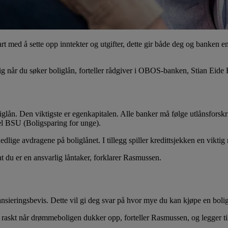
tart med å sette opp inntekter og utgifter, dette gir både deg og banken
ig når du søker boliglån, forteller rådgiver i OBOS-banken, Stian Eid
oliglån. Den viktigste er egenkapitalen. Alle banker må følge utlånsfor
el BSU (Boligsparing for unge).
dlige avdragene på boliglånet. I tillegg spiller kredittsjekken en viktig r
at du er en ansvarlig låntaker, forklarer Rasmussen.
ansieringsbevis. Dette vil gi deg svar på hvor mye du kan kjøpe en bolig
 raskt når drømmeboligen dukker opp, forteller Rasmussen, og legger ti