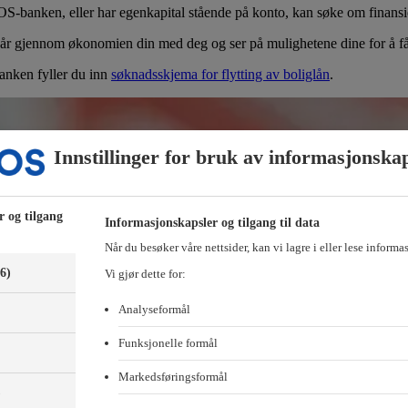
OS-banken, eller har egenkapital stående på konto, kan søke om finansi
går gjennom økonomien din med deg og ser på mulighetene dine for å få
banken fyller du inn
søknadsskjema for flytting av boliglån
.
Innstillinger for bruk av informasjonska
r og tilgang
Informasjonskapsler og tilgang til data
Når du besøker våre nettsider, kan vi lagre i eller lese informa
(6)
Vi gjør dette for:
Analyseformål
Funksjonelle formål
Markedsføringsformål
)