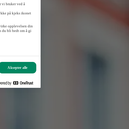
 vi bruker ved å
ykke på kjeks ikonet
virke opplevelsen din
 du bli bedt om å gi
Aksepter alle