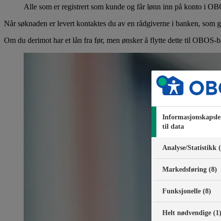
Alle som er registrert som kunde og får lønn inn på konto i OB
Når søknaden er levert kontaktes du av en rådgiverne i banken, som 
Om du derimot har et lån fra før, men ønsker å flytte dette til OBOS-
Informasjonskapsle
til data
Analyse/Statistikk 
Markedsføring (8)
Funksjonelle (8)
Helt nødvendige (1