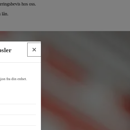
eringsbevis hos oss.
 lån.
psler
sjon fra din enhet.