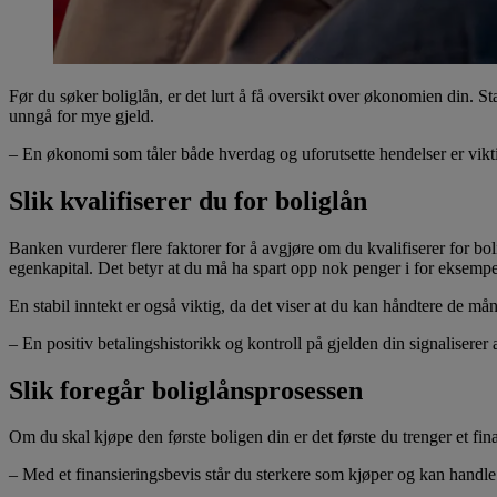
Før du søker boliglån, er det lurt å få oversikt over økonomien din. S
unngå for mye gjeld.
– En økonomi som tåler både hverdag og uforutsette hendelser er vikt
Slik kvalifiserer du for boliglån
Banken vurderer flere faktorer for å avgjøre om du kvalifiserer for b
egenkapital. Det betyr at du må ha spart opp nok penger i for eksemp
En stabil inntekt er også viktig, da det viser at du kan håndtere de måne
– En positiv betalingshistorikk og kontroll på gjelden din signaliserer 
Slik foregår boliglånsprosessen
Om du skal kjøpe den første boligen din er det første du trenger et fin
– Med et finansieringsbevis står du sterkere som kjøper og kan handle