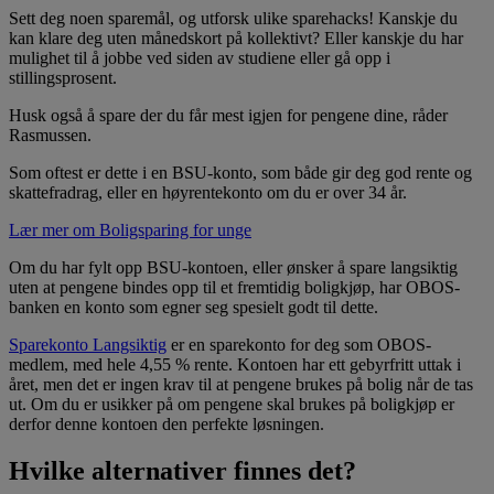
Sett deg noen sparemål, og utforsk ulike sparehacks! Kanskje du
kan klare deg uten månedskort på kollektivt? Eller kanskje du har
mulighet til å jobbe ved siden av studiene eller gå opp i
stillingsprosent.
Husk også å spare der du får mest igjen for pengene dine, råder
Rasmussen.
Som oftest er dette i en BSU-konto, som både gir deg god rente og
skattefradrag, eller en høyrentekonto om du er over 34 år.
Lær mer om Boligsparing for unge
Om du har fylt opp BSU-kontoen, eller ønsker å spare langsiktig
uten at pengene bindes opp til et fremtidig boligkjøp, har OBOS-
banken en konto som egner seg spesielt godt til dette.
Sparekonto Langsiktig
er en sparekonto for deg som OBOS-
medlem, med hele
4,55 %
rente. Kontoen har ett gebyrfritt uttak i
året, men det er ingen krav til at pengene brukes på bolig når de tas
ut. Om du er usikker på om pengene skal brukes på boligkjøp er
derfor denne kontoen den perfekte løsningen.
Hvilke alternativer finnes det?