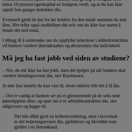
minst 10 prosent egenkapital av boligens verdi, og at du kan låne
opptil fem ganger inntekten din.
Eventuell gjeld du har fra før trekkes fra den totale summen du kan
låne. Her teller også studielånet ditt selv om du ikke har startet å
betale det ned ennå.
I tillegg til å undersøke om du oppfyller kriteriene i utlånsforskriften
vil banken vurdere lånesøknaden og økonomien din individuelt.
Må jeg ha fast jobb ved siden av studiene?
– Nei, du må ikke ha fast jobb, men det hjelper på når banken skal
vurdere betalingsevnen din, sier Rasmussen.
Jo mer fast inntekt du kan vise til, desto enklere blir det å få lån.
– Det er vanlig at banken ser på et gjennomsnitt på de seks siste
lønnslippene dine, og spør om å se arbeidskontrakten din, sier
rådgiveren og legger til:
Det blir alltid gjort en helhetsvurdering, men i hovedsak
er det betjeningsevnen din, gjeldskrav og likviditet som
gjelder i en lånesøknad.