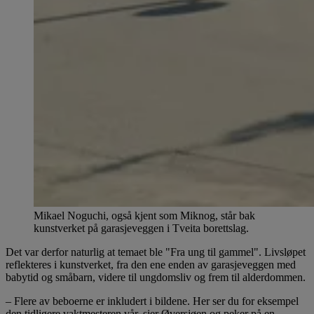
Mikael Noguchi, også kjent som Miknog, står bak
kunstverket på garasjeveggen i Tveita borettslag.
Det var derfor naturlig at temaet ble "Fra ung til gammel". Livsløpet
reflekteres i kunstverket, fra den ene enden av garasjeveggen med
babytid og småbarn, videre til ungdomsliv og frem til alderdommen.
– Flere av beboerne er inkludert i bildene. Her ser du for eksempel
den tidligere vaktmesteren vår, sier Øversjøen og peker på en