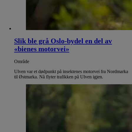
Slik ble grå Oslo-bydel en del av
«bienes motorvei»
Område
Ulven var et dødpunkt på insektenes motorvei fra Nordmarka
til Østmarka. Nå flyter trafikken på Ulven igjen.