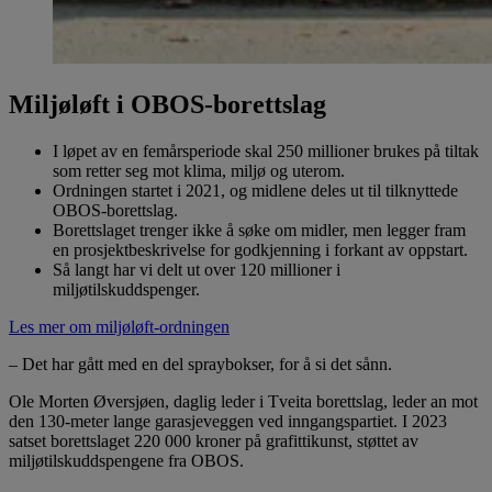
Miljøløft i OBOS-borettslag
I løpet av en femårsperiode skal 250 millioner brukes på tiltak
som retter seg mot klima, miljø og uterom.
Ordningen startet i 2021, og midlene deles ut til tilknyttede
OBOS-borettslag.
Borettslaget trenger ikke å søke om midler, men legger fram
en prosjektbeskrivelse for godkjenning i forkant av oppstart.
Så langt har vi delt ut over 120 millioner i
miljøtilskuddspenger.
Les mer om miljøløft-ordningen
– Det har gått med en del spraybokser, for å si det sånn.
Ole Morten Øversjøen, daglig leder i Tveita borettslag, leder an mot
den 130-meter lange garasjeveggen ved inngangspartiet. I 2023
satset borettslaget 220 000 kroner på grafittikunst, støttet av
miljøtilskuddspengene fra OBOS.