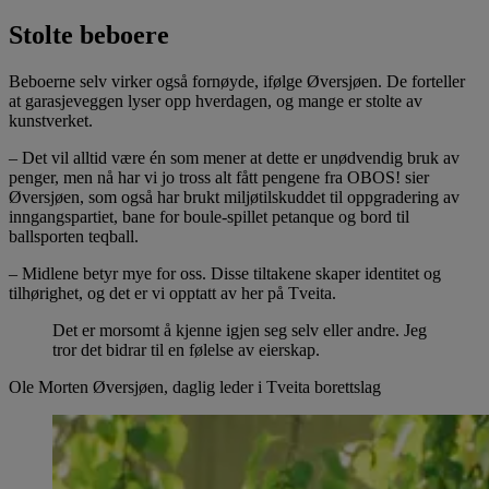
Stolte beboere
Beboerne selv virker også fornøyde, ifølge Øversjøen. De forteller
at garasjeveggen lyser opp hverdagen, og mange er stolte av
kunstverket.
– Det vil alltid være én som mener at dette er unødvendig bruk av
penger, men nå har vi jo tross alt fått pengene fra OBOS! sier
Øversjøen, som også har brukt miljøtilskuddet til oppgradering av
inngangspartiet, bane for boule-spillet petanque og bord til
ballsporten teqball.
– Midlene betyr mye for oss. Disse tiltakene skaper identitet og
tilhørighet, og det er vi opptatt av her på Tveita.
Det er morsomt å kjenne igjen seg selv eller andre. Jeg
tror det bidrar til en følelse av eierskap.
Ole Morten Øversjøen, daglig leder i Tveita borettslag