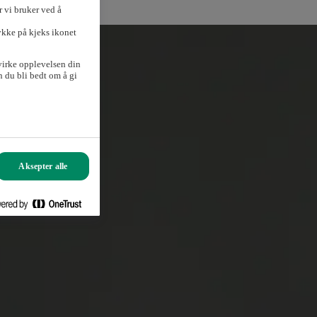
 vi bruker ved å
ykke på kjeks ikonet
virke opplevelsen din
 du bli bedt om å gi
Aksepter alle