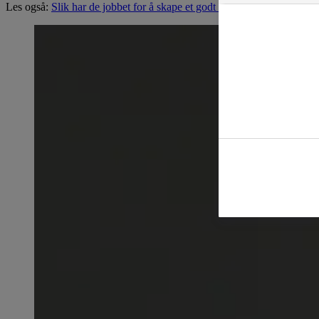
Les også:
Slik har de jobbet for å skape et godt nabolag