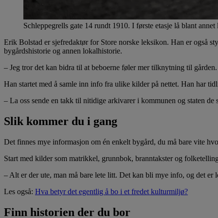
Schleppegrells gate 14 rundt 1910. I første etasje lå blant anne
Erik Bolstad er sjefredaktør for Store norske leksikon. Han er også
bygårdshistorie og annen lokalhistorie.
– Jeg tror det kan bidra til at beboerne føler mer tilknytning til gården.
Han startet med å samle inn info fra ulike kilder på nettet. Han har t
– La oss sende en takk til nitidige arkivarer i kommunen og staten de 
Slik kommer du i gang
Det finnes mye informasjon om én enkelt bygård, du må bare vite hvor
Start med kilder som matrikkel, grunnbok, branntakster og folketellinger.
– Alt er der ute, man må bare lete litt. Det kan bli mye info, og det er
Les også:
Hva betyr det egentlig å bo i et fredet kulturmiljø?
Finn historien der du bor