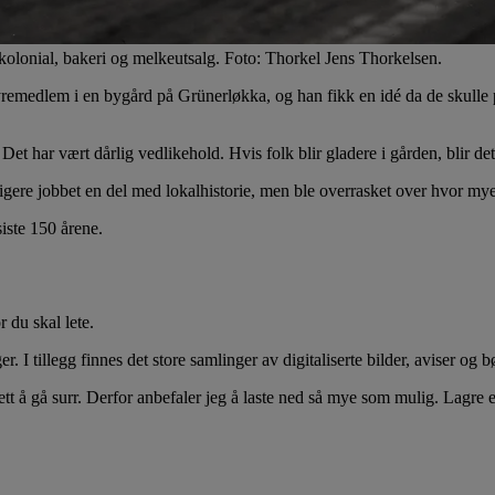
t kolonial, bakeri og melkeutsalg. Foto: Thorkel Jens Thorkelsen.
 styremedlem i en bygård på Grünerløkka, og han fikk en idé da de skul
 Det har vært dårlig vedlikehold. Hvis folk blir gladere i gården, blir det o
idligere jobbet en del med lokalhistorie, men ble overrasket over hvor m
siste 150 årene.
 du skal lete.
 I tillegg finnes det store samlinger av digitaliserte bilder, aviser og b
 lett å gå surr. Derfor anbefaler jeg å laste ned så mye som mulig. Lagre 