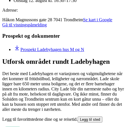
Onsdag 12. august kl. 16:30–17:30
Adresse:
Håkon Magnussons gate 28 7041 Trondheim
Se kart i Google
Gå til visningspåmelding
Prospekt og dokumenter
Prospekt Ladebyhagen hus M og N
Utforsk området rundt Ladebyhagen
Det beste med Ladebyhagen er variasjonen og valgmulighetene når
det kommer til fritidstilbud, leiligheter og nærområdet. Lade skole
ligger bare 650 meter unna boligene, og det er flere barnehager
innen en kilometers radius. City Lade blir din nærmeste nabo og byr
på alt fra mote, helsekost til dagligvare. Og ikke minst, finner du
Solsiden og Trondheim sentrum kun en kort gåtur unna – eller du
kan ta bussen som stopper rett utenfor. Med andre ord finner du det
aller meste du trenger i nærheten.
Legg til favorittstedene dine og se reisetid.
Legg til sted