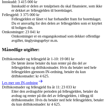
Innskudd
:
3 415 000 kr
Innskudd er delen av totalprisen du skal finansiere, som ikke
er dekket av fellesgjelden til borettslaget.
Fellesgjeld
:
3 375 000 kr
Fellesgjelden er lånet vi har forhandlet fram for borettslaget.
Du er ansvarlig for den delen av fellesgjelden som er knyttet
til boligen din.
Omkostninger
:
23 041 kr
Omkostninger er en engangskostnad som dekker offentlige
avgifter, tinglysingsgebyr m.m.
Månedlige utgifter:
Driftskostnader og fellesgjeld år 1-10
:
19 081 kr
De første årene betaler du kun renter på din del av
fellesgjelden og driftskostnader. Hvis du betaler ned hele
fellesgjelden gjennom IN-ordning, betaler du kun
driftskostnader: kr 4 625.
Les mer om IN-ordning
Driftskostnader og fellesgjeld fra år 11
:
23 033 kr
Etter den avdragsfrie perioden på fellesgjelden, betaler du
avdrag og renter på din del av fellesgjelden, i tillegg til
driftskostnader. Hvis du betaler ned hele fellesgjelden, betaler
du kun driftskostnader: kr 4 625.