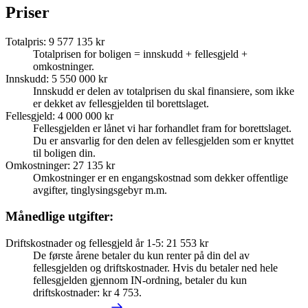
Priser
Totalpris
:
9 577 135 kr
Totalprisen for boligen = innskudd + fellesgjeld +
omkostninger.
Innskudd
:
5 550 000 kr
Innskudd er delen av totalprisen du skal finansiere, som ikke
er dekket av fellesgjelden til borettslaget.
Fellesgjeld
:
4 000 000 kr
Fellesgjelden er lånet vi har forhandlet fram for borettslaget.
Du er ansvarlig for den delen av fellesgjelden som er knyttet
til boligen din.
Omkostninger
:
27 135 kr
Omkostninger er en engangskostnad som dekker offentlige
avgifter, tinglysingsgebyr m.m.
Månedlige utgifter:
Driftskostnader og fellesgjeld år 1-5
:
21 553 kr
De første årene betaler du kun renter på din del av
fellesgjelden og driftskostnader. Hvis du betaler ned hele
fellesgjelden gjennom IN-ordning, betaler du kun
driftskostnader: kr 4 753.