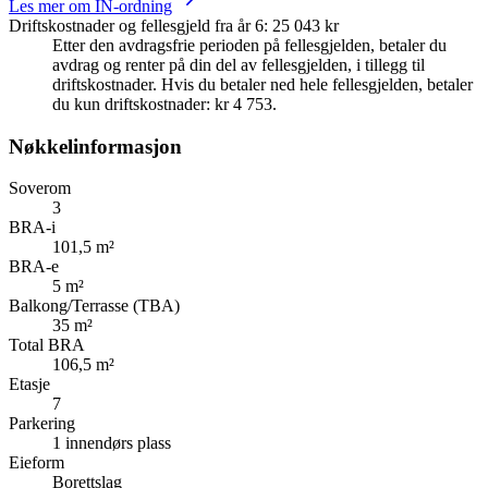
Les mer om IN-ordning
Driftskostnader og fellesgjeld fra år 6
:
25 043 kr
Etter den avdragsfrie perioden på fellesgjelden, betaler du
avdrag og renter på din del av fellesgjelden, i tillegg til
driftskostnader. Hvis du betaler ned hele fellesgjelden, betaler
du kun driftskostnader: kr 4 753.
Nøkkelinformasjon
Soverom
3
BRA-i
101,5 m²
BRA-e
5 m²
Balkong/Terrasse (TBA)
35 m²
Total BRA
106,5 m²
Etasje
7
Parkering
1 innendørs plass
Eieform
Borettslag