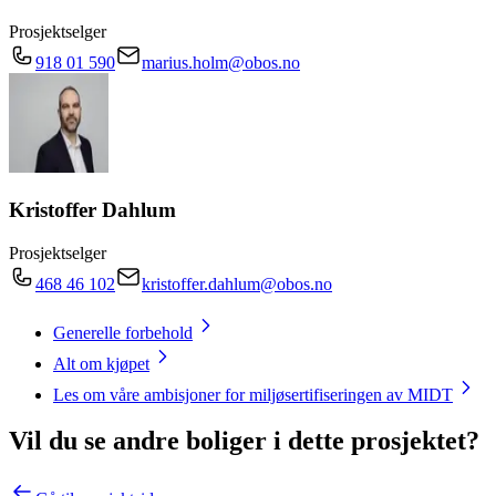
Prosjektselger
918 01 590
marius.holm@obos.no
Kristoffer Dahlum
Prosjektselger
468 46 102
kristoffer.dahlum@obos.no
Generelle forbehold
Alt om kjøpet
Les om våre ambisjoner for miljøsertifiseringen av MIDT
Vil du se andre boliger i dette prosjektet?