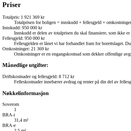
Priser
Totalpris
:
1 921 369 kr
Totalprisen for boligen = innskudd + fellesgjeld + omkostninger
Innskudd
:
950 000 kr
Innskudd er delen av totalprisen du skal finansiere, som ikke er d
Fellesgjeld
:
950 000 kr
Fellesgjelden er lånet vi har forhandlet fram for borettslaget. Du
Omkostninger
:
21 369 kr
Omkostninger er en engangskostnad som dekker offentlige avgif
Månedlige utgifter:
Driftskostnader og fellesgjeld
:
8 712 kr
Felleskostnader innebærer avdrag og renter på din del av fellesgj
Nøkkelinformasjon
Soverom
1
BRA-i
31,4 m²
BRA-e
2,5 m²