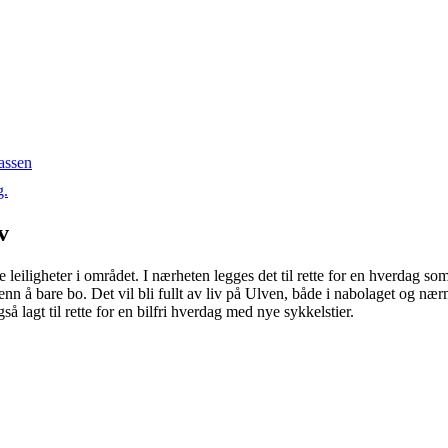
lassen
g.
v
leiligheter i området. I nærheten legges det til rette for en hverdag som p
 å bare bo. Det vil bli fullt av liv på Ulven, både i nabolaget og nærmi
så lagt til rette for en bilfri hverdag med nye sykkelstier.