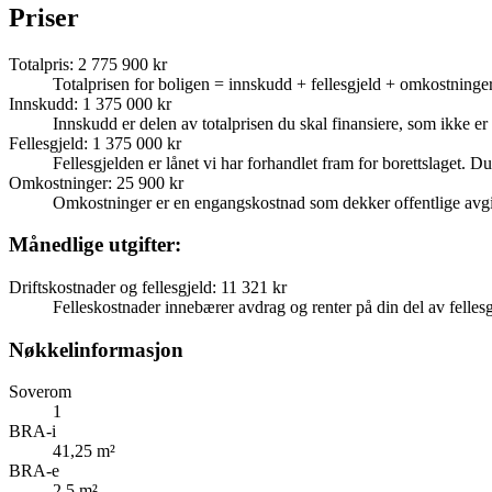
Priser
Totalpris
:
2 775 900 kr
Totalprisen for boligen = innskudd + fellesgjeld + omkostninger
Innskudd
:
1 375 000 kr
Innskudd er delen av totalprisen du skal finansiere, som ikke er d
Fellesgjeld
:
1 375 000 kr
Fellesgjelden er lånet vi har forhandlet fram for borettslaget. Du
Omkostninger
:
25 900 kr
Omkostninger er en engangskostnad som dekker offentlige avgif
Månedlige utgifter:
Driftskostnader og fellesgjeld
:
11 321 kr
Felleskostnader innebærer avdrag og renter på din del av fellesgj
Nøkkelinformasjon
Soverom
1
BRA-i
41,25 m²
BRA-e
2,5 m²