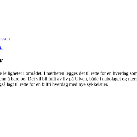
lassen
g.
v
leiligheter i området. I nærheten legges det til rette for en hverdag som p
 å bare bo. Det vil bli fullt av liv på Ulven, både i nabolaget og nærmi
så lagt til rette for en bilfri hverdag med nye sykkelstier.