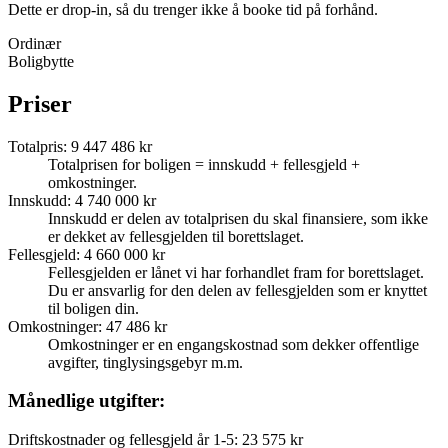
Dette er drop-in, så du trenger ikke å booke tid på forhånd.
Ordinær
Boligbytte
Priser
Totalpris
:
9 447 486 kr
Totalprisen for boligen = innskudd + fellesgjeld +
omkostninger.
Innskudd
:
4 740 000 kr
Innskudd er delen av totalprisen du skal finansiere, som ikke
er dekket av fellesgjelden til borettslaget.
Fellesgjeld
:
4 660 000 kr
Fellesgjelden er lånet vi har forhandlet fram for borettslaget.
Du er ansvarlig for den delen av fellesgjelden som er knyttet
til boligen din.
Omkostninger
:
47 486 kr
Omkostninger er en engangskostnad som dekker offentlige
avgifter, tinglysingsgebyr m.m.
Månedlige utgifter:
Driftskostnader og fellesgjeld år 1-5
:
23 575 kr