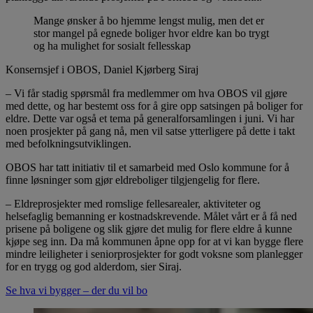
Mange ønsker å bo hjemme lengst mulig, men det er
stor mangel på egnede boliger hvor eldre kan bo trygt
og ha mulighet for sosialt fellesskap
Konsernsjef i OBOS, Daniel Kjørberg Siraj
– Vi får stadig spørsmål fra medlemmer om hva OBOS vil gjøre
med dette, og har bestemt oss for å gire opp satsingen på boliger for
eldre. Dette var også et tema på generalforsamlingen i juni. Vi har
noen prosjekter på gang nå, men vil satse ytterligere på dette i takt
med befolkningsutviklingen.
OBOS har tatt initiativ til et samarbeid med Oslo kommune for å
finne løsninger som gjør eldreboliger tilgjengelig for flere.
– Eldreprosjekter med romslige fellesarealer, aktiviteter og
helsefaglig bemanning er kostnadskrevende. Målet vårt er å få ned
prisene på boligene og slik gjøre det mulig for flere eldre å kunne
kjøpe seg inn. Da må kommunen åpne opp for at vi kan bygge flere
mindre leiligheter i seniorprosjekter for godt voksne som planlegger
for en trygg og god alderdom, sier Siraj.
Se hva vi bygger – der du vil bo