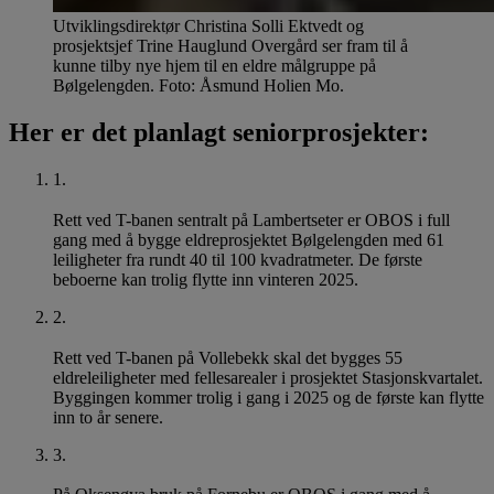
Utviklingsdirektør Christina Solli Ektvedt og
prosjektsjef Trine Hauglund Overgård ser fram til å
kunne tilby nye hjem til en eldre målgruppe på
Bølgelengden. Foto: Åsmund Holien Mo.
Her er det planlagt seniorprosjekter:
1
.
Rett ved T-banen sentralt på Lambertseter er OBOS i full
gang med å bygge eldreprosjektet Bølgelengden med 61
leiligheter fra rundt 40 til 100 kvadratmeter. De første
beboerne kan trolig flytte inn vinteren 2025.
2
.
Rett ved T-banen på Vollebekk skal det bygges 55
eldreleiligheter med fellesarealer i prosjektet Stasjonskvartalet.
Byggingen kommer trolig i gang i 2025 og de første kan flytte
inn to år senere.
3
.