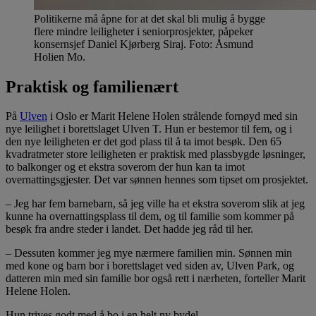
Politikerne må åpne for at det skal bli mulig å bygge
flere mindre leiligheter i seniorprosjekter, påpeker
konsernsjef Daniel Kjørberg Siraj. Foto: Åsmund
Holien Mo.
Praktisk og familienært
På
Ulven
i Oslo er Marit Helene Holen strålende fornøyd med sin
nye leilighet i borettslaget Ulven T. Hun er bestemor til fem, og i
den nye leiligheten er det god plass til å ta imot besøk. Den 65
kvadratmeter store leiligheten er praktisk med plassbygde løsninger,
to balkonger og et ekstra soverom der hun kan ta imot
overnattingsgjester. Det var sønnen hennes som tipset om prosjektet.
– Jeg har fem barnebarn, så jeg ville ha et ekstra soverom slik at jeg
kunne ha overnattingsplass til dem, og til familie som kommer på
besøk fra andre steder i landet. Det hadde jeg råd til her.
– Dessuten kommer jeg mye nærmere familien min. Sønnen min
med kone og barn bor i borettslaget ved siden av, Ulven Park, og
datteren min med sin familie bor også rett i nærheten, forteller Marit
Helene Holen.
Hun trives godt med å bo i en helt ny bydel.