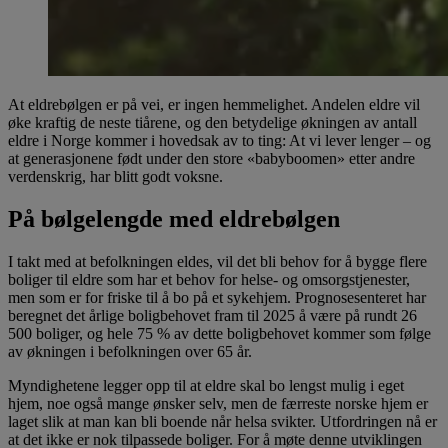
At eldrebølgen er på vei, er ingen hemmelighet. Andelen eldre vil
øke kraftig de neste tiårene, og den betydelige økningen av antall
eldre i Norge kommer i hovedsak av to ting: At vi lever lenger – og
at generasjonene født under den store «babyboomen» etter andre
verdenskrig, har blitt godt voksne.
På bølgelengde med eldrebølgen
I takt med at befolkningen eldes, vil det bli behov for å bygge flere
boliger til eldre som har et behov for helse- og omsorgstjenester,
men som er for friske til å bo på et sykehjem. Prognosesenteret har
beregnet det årlige boligbehovet fram til 2025 å være på rundt 26
500 boliger, og hele 75 % av dette boligbehovet kommer som følge
av økningen i befolkningen over 65 år.
Myndighetene legger opp til at eldre skal bo lengst mulig i eget
hjem, noe også mange ønsker selv, men de færreste norske hjem er
laget slik at man kan bli boende når helsa svikter. Utfordringen nå er
at det ikke er nok tilpassede boliger. For å møte denne utviklingen