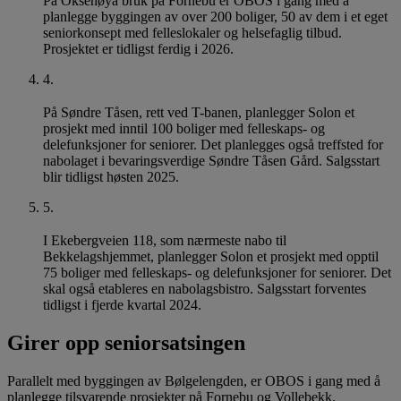
På Oksenøya bruk på Fornebu er OBOS i gang med å
planlegge byggingen av over 200 boliger, 50 av dem i et eget
seniorkonsept med felleslokaler og helsefaglig tilbud.
Prosjektet er tidligst ferdig i 2026.
4
.
På Søndre Tåsen, rett ved T-banen, planlegger Solon et
prosjekt med inntil 100 boliger med felleskaps- og
delefunksjoner for seniorer. Det planlegges også treffsted for
nabolaget i bevaringsverdige Søndre Tåsen Gård. Salgsstart
blir tidligst høsten 2025.
5
.
I Ekebergveien 118, som nærmeste nabo til
Bekkelagshjemmet, planlegger Solon et prosjekt med opptil
75 boliger med felleskaps- og delefunksjoner for seniorer. Det
skal også etableres en nabolagsbistro. Salgsstart forventes
tidligst i fjerde kvartal 2024.
Girer opp seniorsatsingen
Parallelt med byggingen av Bølgelengden, er OBOS i gang med å
planlegge tilsvarende prosjekter på Fornebu og Vollebekk.