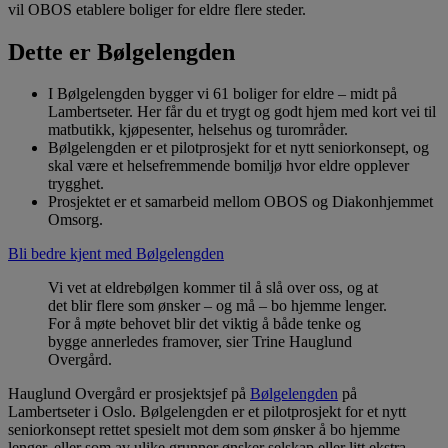
vil OBOS etablere boliger for eldre flere steder.
Dette er Bølgelengden
I Bølgelengden bygger vi 61 boliger for eldre – midt på
Lambertseter. Her får du et trygt og godt hjem med kort vei til
matbutikk, kjøpesenter, helsehus og turområder.
Bølgelengden er et pilotprosjekt for et nytt seniorkonsept, og
skal være et helsefremmende bomiljø hvor eldre opplever
trygghet.
Prosjektet er et samarbeid mellom OBOS og Diakonhjemmet
Omsorg.
Bli bedre kjent med Bølgelengden
Vi vet at eldrebølgen kommer til å slå over oss, og at
det blir flere som ønsker – og må – bo hjemme lenger.
For å møte behovet blir det viktig å både tenke og
bygge annerledes framover, sier Trine Hauglund
Overgård.
Hauglund Overgård er prosjektsjef på
Bølgelengden
på
Lambertseter i Oslo. Bølgelengden er et pilotprosjekt for et nytt
seniorkonsept rettet spesielt mot dem som ønsker å bo hjemme
lenger, eller som av ulike grunner ønsker selskap eller litt ekstra