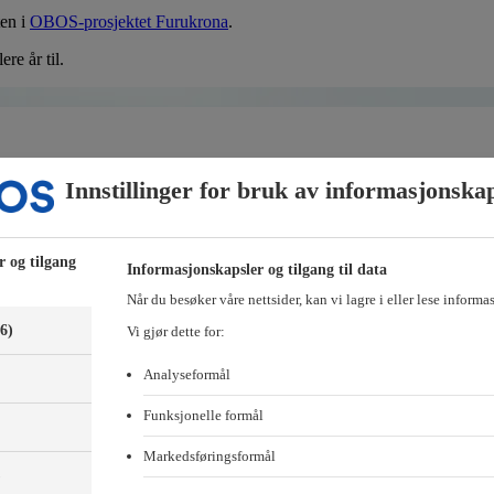
ten i
OBOS-prosjektet Furukrona
.
re år til.
Innstillinger for bruk av informasjonska
 som gjør det mulig å kjøpe leilighet uten å ha mange hundretusener op
ker.
 har selv klokkertro på at dette kan hjelpe mange inn i egen bolig.
r og tilgang
Informasjonskapsler og tilgang til data
l inn på boligmarkedet.
Når du besøker våre nettsider, kan vi lagre i eller lese informa
(6)
Vi gjør dette for:
Analyseformål
Funksjonelle formål
 hele. For resten av boligen betaler du et månedlig beløp, tilsvarende
Markedsføringsformål
)