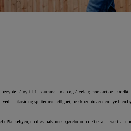
tt begynte på nytt. Litt skummelt, men også veldig morsomt og lærerikt.
d sin første og splitter nye leilighet, og skuer utover den nye hjemby
l i Plankebyen, en drøy halvtimes kjøretur unna. Etter å ha vært lastebilsj