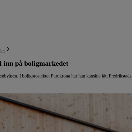
det
l inn på boligmarkedet
åsen. I boligprosjektet Furukrona har han kanskje fått Fredrikstads bes