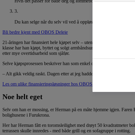
Hvis det passer for både deg og lommeboka, kan du øke eierandel
3
.
Du kan selge når du selv vil ved å oppløse sameiet mellom deg 
Bli bedre kjent med OBOS Deleie
21-åringen har finansiert hele kjøpet selv – uten økonomisk støtte fra
klasse har han kjøpt, byttet og solgt armbåndsur. Det har vært en luk
etter mye overtidsarbeid som sjåfør.
Selve kjøpsprosessen beskriver han som enkel og rett fram.
– Alt gikk veldig raskt. Dagen etter at jeg hadde snakket med faren mi
Les om ulike finansieringsløsninger hos OBOS-banken
Noe helt eget
Selv om han er mossing, er Herman på en måte hjemme igjen. Faren R
bolighusene i Furukrona.
Her har Herman fått en toromsleilighet med drøyt 50 kvadratmeter boltre
terrassen skulle innredes - med både grill og en sofagruppe i rotting.