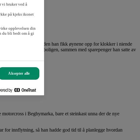
 vi bruker ved å
ykke på kjeks ikonet
virke opplevelsen din
 du bli bedt om å gi
Rolex-klokka si. Helt siden han fikk øynene opp for klokker i niende
rdi. Gevinsten gikk inn i boligen, sammen med sparepenger han satte av
Aksepter alle
, sier han.
 motorcross i Begbymarka, bare et steinkast unna der de nye
ar for innflytning, så han hadde god tid til å planlegge hvordan