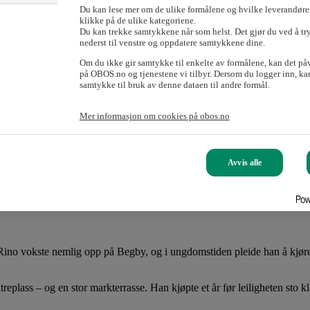
en din når som helst, inntil du eier hele boligen selv.
Du kan lese mer om de ulike formålene og hvilke leverandører
klikke på de ulike kategoriene.
Du kan trekke samtykkene når som helst. Det gjør du ved å tr
nederst til venstre og oppdatere samtykkene dine.
og OBOS. Da vil boligen legges ut i markedet for salg.
Om du ikke gir samtykke til enkelte av formålene, kan det på
på OBOS.no og tjenestene vi tilbyr. Dersom du logger inn, kan
samtykke til bruk av denne dataen til andre formål.
 foreldrene. En del av egenkapitalen hentet han fra salget av den kjære 
rativ hobby. Investeringen på noen tusen kroner har åttedoblet seg i ve
Mer informasjon om cookies på obos.no
Avvis alle
n, var jeg på telefon med OBOS. Det tok ikke lang tid før jeg fikk kjøpt
ino vokste nemlig opp på Begby, og i ungdomstiden pleide han å kjøre
plass – og en stor markterrasse. Han kjøpte et år før leiligheten sto kl