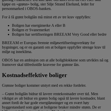
kjøpe en «grønn» bolig, sier Silje Strand Ekelund, leder for
personmarked i OBOS-banken.
For å få grønt boliglån må minst ett av tre krav oppfylles:
Boligen har energimerke A eller B
Boligen er Svanemerket
Boligen har sertifiseringen BREEAM Very Good eller bedre
BREEAM er Europas fremste miljøsertifiseringsverktøy for
bygninger, og er en garanti om at boligen oppfyller strenge krav til
miljø og inneklima.
OBOS har en ambisjon om at alle boligblokkene som utvikles nå og
framover skal tilfredsstille kravene for grønne lån.
Kostnadseffektive boliger
Grønne boliger kommer utstyrt med en rekke fordeler.
– Grønt boliglån bidrar til lavere rentekostnader over tid. Men
viktigst av alt bidrar en grønn bolig også til lavere kostnader, blant
annet fordi de har gode energiløsninger og en svært høy
byggestandard som gjør at boligene bruker mindre strøm. De er