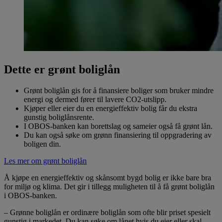
Dette er grønt boliglån
Grønt boliglån gis for å finansiere boliger som bruker mindre
energi og dermed fører til lavere CO2-utslipp.
Kjøper eller eier du en energieffektiv bolig får du ekstra
gunstig boliglånsrente.
I OBOS-banken kan borettslag og sameier også få grønt lån.
Du kan også søke om grønn finansiering til oppgradering av
boligen din.
Les mer om grønt boliglån
Å kjøpe en energieffektiv og skånsomt bygd bolig er ikke bare bra
for miljø og klima. Det gir i tillegg muligheten til å få grønt boliglån
i OBOS-banken.
– Grønne boliglån er ordinære boliglån som ofte blir priset spesielt
gunstig i markedet. Du kan søke om lånet hvis du eier eller skal