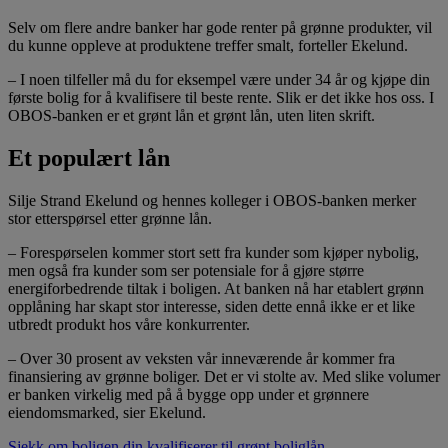
Selv om flere andre banker har gode renter på grønne produkter, vil
du kunne oppleve at produktene treffer smalt, forteller Ekelund.
– I noen tilfeller må du for eksempel være under 34 år og kjøpe din
første bolig for å kvalifisere til beste rente. Slik er det ikke hos oss. I
OBOS-banken er et grønt lån et grønt lån, uten liten skrift.
Et populært lån
Silje Strand Ekelund og hennes kolleger i OBOS-banken merker
stor etterspørsel etter grønne lån.
– Forespørselen kommer stort sett fra kunder som kjøper nybolig,
men også fra kunder som ser potensiale for å gjøre større
energiforbedrende tiltak i boligen. At banken nå har etablert grønn
opplåning har skapt stor interesse, siden dette ennå ikke er et like
utbredt produkt hos våre konkurrenter.
– Over 30 prosent av veksten vår inneværende år kommer fra
finansiering av grønne boliger. Det er vi stolte av. Med slike volumer
er banken virkelig med på å bygge opp under et grønnere
eiendomsmarked, sier Ekelund.
Sjekk om boligen din kvalifiserer til grønt boliglån