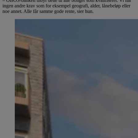
– OBOS-banken tilbyr dette til alle boliger som kvalifiserer. Vi har
ingen andre krav som for eksempel geografi, alder, lånebeløp eller
noe annet. Alle får samme gode rente, sier hun.