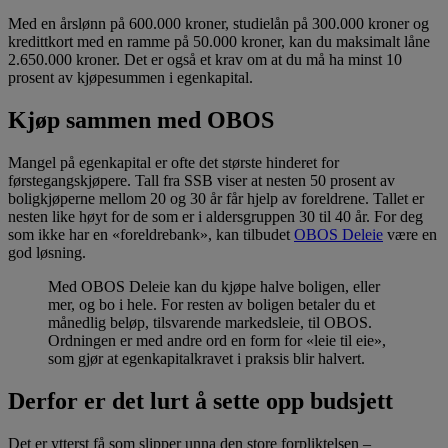
Med en årslønn på 600.000 kroner, studielån på 300.000 kroner og
kredittkort med en ramme på 50.000 kroner, kan du maksimalt låne
2.650.000 kroner. Det er også et krav om at du må ha minst 10
prosent av kjøpesummen i egenkapital.
Kjøp sammen med OBOS
Mangel på egenkapital er ofte det største hinderet for
førstegangskjøpere. Tall fra SSB viser at nesten 50 prosent av
boligkjøperne mellom 20 og 30 år får hjelp av foreldrene. Tallet er
nesten like høyt for de som er i aldersgruppen 30 til 40 år. For deg
som ikke har en «foreldrebank», kan tilbudet
OBOS Deleie
være en
god løsning.
Med OBOS Deleie kan du kjøpe halve boligen, eller
mer, og bo i hele. For resten av boligen betaler du et
månedlig beløp, tilsvarende markedsleie, til OBOS.
Ordningen er med andre ord en form for «leie til eie»,
som gjør at egenkapitalkravet i praksis blir halvert.
Derfor er det lurt å sette opp budsjett
Det er ytterst få som slipper unna den store forpliktelsen –