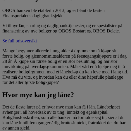
OBOS-banken ble etablert i 2013, og er blant de beste i
Finansportalens dagligbanksjekk.
Vi tilbyr lån, sparing og dagligbank-tjenester, og er spesialister på
finansiering av nye boliger og OBOS Bostart og OBOS Deleie.
Se full prisoversikt
Mange begynner allerede i ung alder å drømme om å kjøpe sin
første bolig, og gjennomsnittsalderen på førstegangskjøpere er i dag
28 år. Å kjøpe sin første bolig er en stor beslutning, og har stor
innvirkning på hverdagsøkonomien. Målet vårt er å hjelpe deg til å
realisere boligdrømmen med et lånebeløp du kan leve med i lang tid.
Hva må du vite, og hvordan kan du eller dine håpefulle planlegge
for det aller første boligkjøpet?
Hvor mye kan jeg låne?
Det de fleste lurer på er hvor mye man kan få i lån. Lånebeløpet
avhenger i all hovedsak av to ting: inntekt og egenkapital.
Boliglånsforskriften, som alle banker må forholde seg til, sier at du
kan låne inntil fem ganger årlig brutto-inntekt, fratrukket det du har
av annen gjeld.