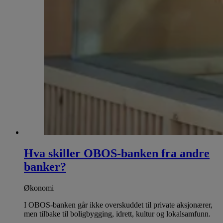
Hva skiller OBOS-banken fra andre
banker?
Økonomi
I OBOS-banken går ikke overskuddet til private aksjonærer,
men tilbake til boligbygging, idrett, kultur og lokalsamfunn.