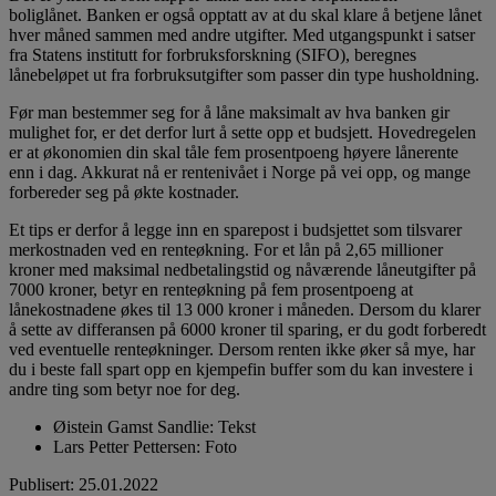
boliglånet. Banken er også opptatt av at du skal klare å betjene lånet
hver måned sammen med andre utgifter. Med utgangspunkt i satser
fra Statens institutt for forbruksforskning (SIFO), beregnes
lånebeløpet ut fra forbruksutgifter som passer din type husholdning.
Før man bestemmer seg for å låne maksimalt av hva banken gir
mulighet for, er det derfor lurt å sette opp et budsjett. Hovedregelen
er at økonomien din skal tåle fem prosentpoeng høyere lånerente
enn i dag. Akkurat nå er rentenivået i Norge på vei opp, og mange
forbereder seg på økte kostnader.
Et tips er derfor å legge inn en sparepost i budsjettet som tilsvarer
merkostnaden ved en renteøkning. For et lån på 2,65 millioner
kroner med maksimal nedbetalingstid og nåværende låneutgifter på
7000 kroner, betyr en renteøkning på fem prosentpoeng at
lånekostnadene økes til 13 000 kroner i måneden. Dersom du klarer
å sette av differansen på 6000 kroner til sparing, er du godt forberedt
ved eventuelle renteøkninger. Dersom renten ikke øker så mye, har
du i beste fall spart opp en kjempefin buffer som du kan investere i
andre ting som betyr noe for deg.
Øistein Gamst Sandlie
:
Tekst
Lars Petter Pettersen
:
Foto
Publisert
:
25.01.2022