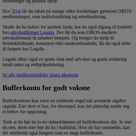
forsikringer og juridisk hjelp.
Hos
Tryg
får du rabatt på mange ulike forsikringer gjennom OBOS-
medlemskapet, som innboforsikring og reiseforsikring.
Skulle du ha behov for juridisk hjelp, har du også tilgang til fordeler
hos
advokatfirmaet Legalis
. Der får du som OBOS-medlem
advokatbistand til rabattert timepris. Og trenger du hjelp til
fremtidsfullmakt, testament eller samboerkontrakt, får du også dette
til fastpris hos Legalis.
Legalis tilbyr også en gratis chat med advokat og gratis avklaring
rundt saker og retthjelpsdekning.
Se alle medlemsfordeler innen økonomi
Bufferkonto for godt voksne
Bufferkontoen kan være en reddende engel når uventede utgifter
oppstår. Eier dere et hus, for eksempel, kan det plutselig melde seg
et behov for oppussing.
Tenk at du bør ha to-tre månedslønner på bufferkontoen din. Jo mer
du eier, desto mer bør du ha i bakhånd. Hvis du har rammelån, kan
det imidlertid også fungere som en slags bufferkonto.