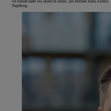
vil fortsatt møte oss ansikt til ansikt, sier direktør Hans Anders
Skjølberg.