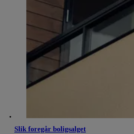
Slik foregår boligsalget