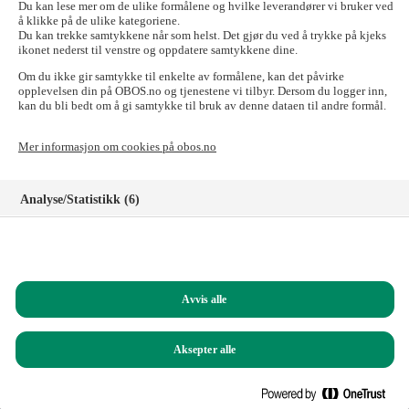
send e-posten til:
forkjop@obos.no
Du kan lese mer om de ulike formålene og hvilke leverandører vi bruker ved
å klikke på de ulike kategoriene.
Skal du til OBOS-banken, Tryg Forsikring for
Du kan trekke samtykkene når som helst. Det gjør du ved å trykke på kjeks
ikonet nederst til venstre og oppdatere samtykkene dine.
OBOS-medlemmer, Styrerommet eller Vibbo?
Om du ikke gir samtykke til enkelte av formålene, kan det påvirke
Det går fint! Tilgangen til disse nettstedene er ikke påvirket.
opplevelsen din på OBOS.no og tjenestene vi tilbyr. Dersom du logger inn,
kan du bli bedt om å gi samtykke til bruk av denne dataen til andre formål.
Logg inn i nettbanken for privatkunder
Logg inn i nettbanken for bedriftskunder
Mer informasjon om cookies på obos.no
Signeringsportalen
Logg inn på Tryg forsikring for OBOS-medlemmer
Registrer deg som kunde i OBOS-banken
Analyse/Statistikk (6)
Logg inn på Styrerommet
Logg inn på Vibbo
Markedsføring (8)
Har du spørsmål?
Funksjonelle (8)
Ring oss på
22 86 55 00
(mandag til fredag, 09.00 – 15.00)
Avvis alle
Helt nødvendige (1)
Du kan også sende e-post til:
obos@obos.no
Aksepter alle