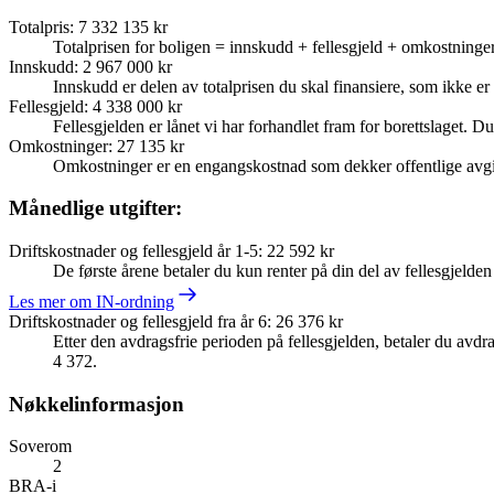
Totalpris
:
7 332 135 kr
Totalprisen for boligen = innskudd + fellesgjeld + omkostninger
Innskudd
:
2 967 000 kr
Innskudd er delen av totalprisen du skal finansiere, som ikke er d
Fellesgjeld
:
4 338 000 kr
Fellesgjelden er lånet vi har forhandlet fram for borettslaget. Du
Omkostninger
:
27 135 kr
Omkostninger er en engangskostnad som dekker offentlige avgif
Månedlige utgifter:
Driftskostnader og fellesgjeld år 1-5
:
22 592 kr
De første årene betaler du kun renter på din del av fellesgjelde
Les mer om IN-ordning
Driftskostnader og fellesgjeld fra år 6
:
26 376 kr
Etter den avdragsfrie perioden på fellesgjelden, betaler du avdrag
4 372.
Nøkkelinformasjon
Soverom
2
BRA-i