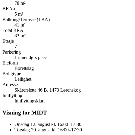
78 m²
BRA-e
5 m²
Balkong/Terrasse (TBA)
41 m²
Total BRA
83 m²
Etasje
7
Parkering
1 innendørs plass
Eieform
Borettslag
Boligtype
Leilighet
Adresse
Skårersletta 46 B, 1473 Lørenskog
Innflytting
Innflyttingsklart
Visning for MIDT
Onsdag 12. august kl. 16:00–17:30
Torsdag 20. august kl. 16:00–17:30