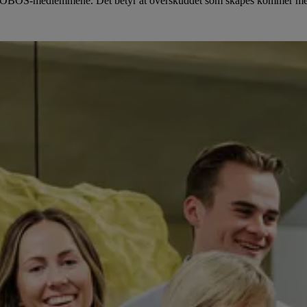
s av OBOS-medlemmene. Det betyr at overskuddet som skapes kommer me