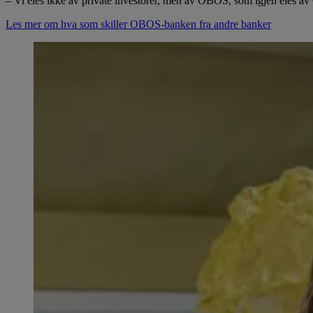
– Vi eies ikke av private investorer, men av OBOS, som igjen eie
Les mer om hva som skiller OBOS-banken fra andre banker