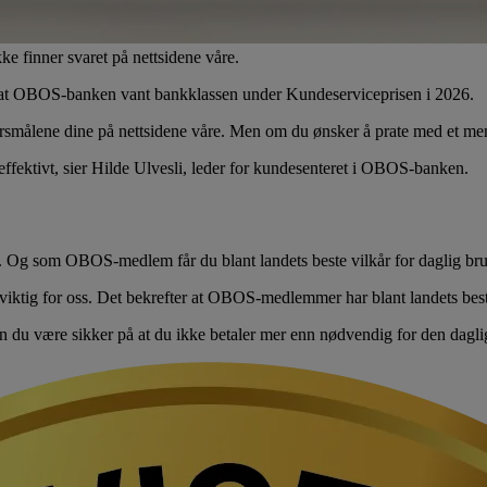
 finner svaret på nettsidene våre.
ver at OBOS-banken vant bankklassen under Kundeserviceprisen i 2026.
pørsmålene dine på nettsidene våre. Men om du ønsker å prate med et menn
 effektivt, sier Hilde Ulvesli, leder for kundesenteret i OBOS-banken.
ruk. Og som OBOS-medlem får du blant landets beste vilkår for daglig 
 viktig for oss. Det bekrefter at OBOS-medlemmer har blant landets best
an du være sikker på at du ikke betaler mer enn nødvendig for den dagli