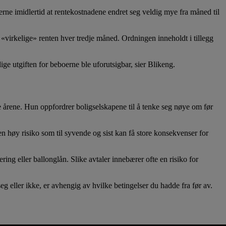
erne imidlertid at rentekostnadene endret seg veldig mye fra måned til
«virkelige» renten hver tredje måned. Ordningen inneholdt i tillegg
 utgiften for beboerne ble uforutsigbar, sier Blikeng.
te årene. Hun oppfordrer boligselskapene til å tenke seg nøye om før
en høy risiko som til syvende og sist kan få store konsekvenser for
ing eller ballonglån. Slike avtaler innebærer ofte en risiko for
seg eller ikke, er avhengig av hvilke betingelser du hadde fra før av.