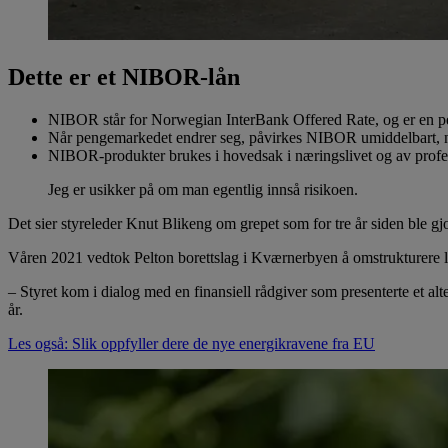
Dette er et NIBOR-lån
NIBOR står for Norwegian InterBank Offered Rate, og er en peng
Når pengemarkedet endrer seg, påvirkes NIBOR umiddelbart, noe
NIBOR-produkter brukes i hovedsak i næringslivet og av profesj
Jeg er usikker på om man egentlig innså risikoen.
Det sier styreleder Knut Blikeng om grepet som for tre år siden ble gjo
Våren 2021 vedtok Pelton borettslag i Kværnerbyen å omstrukturere lån
– Styret kom i dialog med en finansiell rådgiver som presenterte et al
år.
Les også: Slik oppfyller dere de nye energikravene fra EU