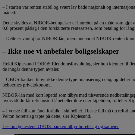
– I starten var renten stabil og svært lav både nasjonalt og internasj
måned.
Dette skyldes at NIBOR-betingelser er innrettet på en måte som gjør 
0,6 prosent påslag i den forskutterte rentesatsen, som betaling for långi
– Dette er vanlig for NIBOR-lån, men innebar at NIBOR-renten kunne l
– Ikke noe vi anbefaler boligselskaper
Heidi Kiplesund i OBOS Eiendomsforvaltning sier hun kjenner til flere 
de inngår denne typen avtaler.
– OBOS-banken tilbyr ikke denne type finansiering i dag, og det er hel
beboernes privatøkonomi.
NIBOR-lån med kort løpetid som tilbys med tilsvarende nedbetalingsprof
hvorvidt du får refinansiert lånet eller ikke etter løpetiden, forteller K
– I verste fall kan lånet forfalle i sin helhet. I beste fall må du refo
Pelton borettslag tapte på dette, sier Kiplesund.
Les om tjenestene OBOS-banken tilbyr borettslag og sameier