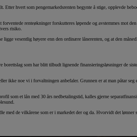
onalt. Etter hvert som pengemarkedsrenten begynte å stige, opplevde bebo
at forventede renteøkninger forskutteres løpende og avstemmes mot den 
vers risiko.
igge vesentlig høyere enn den ordinære lånerenten, og at den månedlige
borettslag som har blitt tilbudt lignende finansieringsløsninger de sis
ler ikke noe vi i forvaltningen anbefaler. Grunnen er at man påtar seg 
il som et lån med 30 års nedbetalingstid, kalles gjerne separatfinansier
iplesund.
rhandle med de vilkårene som er i markedet der og da. Hvorvidt det lønner 