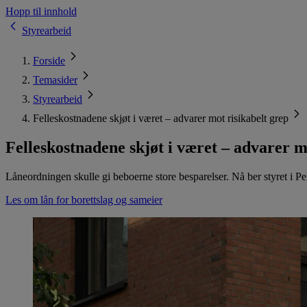
Hopp til innhold
Styrearbeid
Forside
Temasider
Styrearbeid
Felleskostnadene skjøt i været – advarer mot risikabelt grep
Felleskostnadene skjøt i været – advarer m
Låneordningen skulle gi beboerne store besparelser. Nå ber styret i 
Les om lån for borettslag og sameier