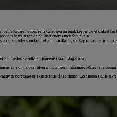
emarkedsrente som reflekterer hva en bank krever for et usikret lån t
 som betyr at renten på lånet endres uten forsinkelse.
onelle kunder som kraftselskap, forsikringsselskap og andre store aktø
rt for å redusere felleskostnadene i borettslaget hans.
ene sine og gå over til en ny finansieringsløsning. Målet var å oppnå b
ternativ til borettslagets eksisterende låneordning. Løsningen skulle si