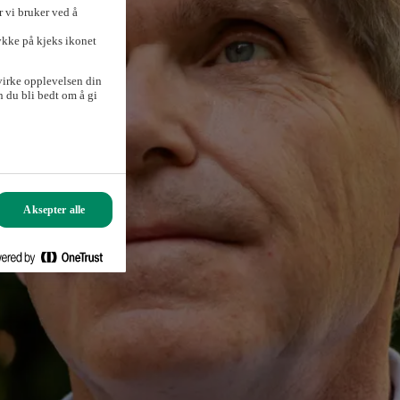
 vi bruker ved å
ykke på kjeks ikonet
virke opplevelsen din
 du bli bedt om å gi
Aksepter alle