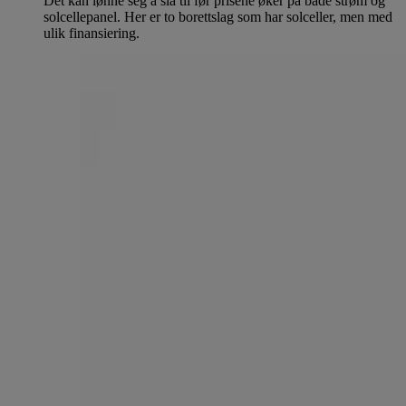
Det kan lønne seg å slå til før prisene øker på både strøm og
solcellepanel. Her er to borettslag som har solceller, men med
ulik finansiering.