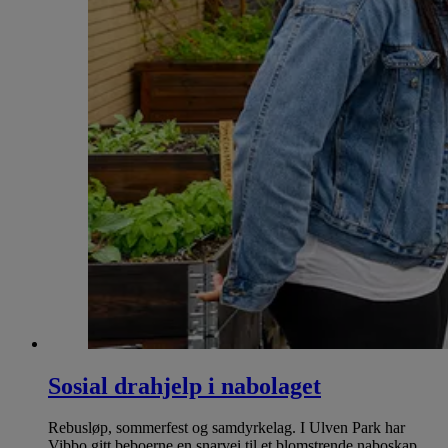
Sosial drahjelp i nabolaget
Rebusløp, sommerfest og samdyrkelag. I Ulven Park har
Vibbo gitt beboerne en snarvei til et blomstrende naboskap.