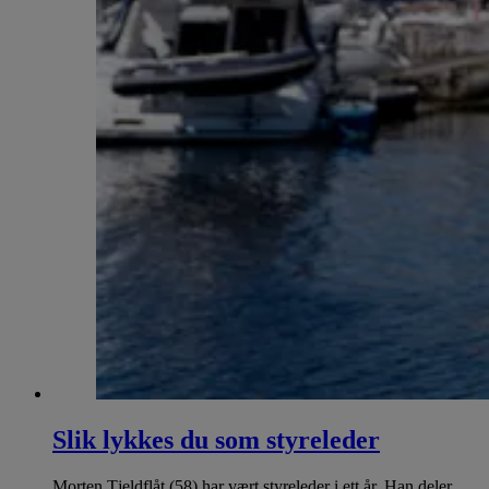
Slik lykkes du som styreleder
Morten Tjeldflåt (58) har vært styreleder i ett år. Han deler