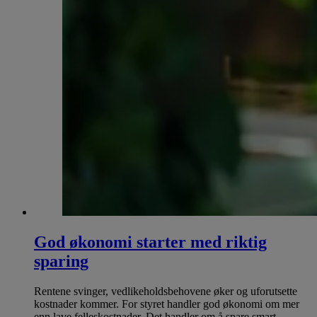
God økonomi starter med riktig
sparing
Rentene svinger, vedlikeholdsbehovene øker og uforutsette
kostnader kommer. For styret handler god økonomi om mer
enn lave felleskostnader. Det handler om å spare smart.