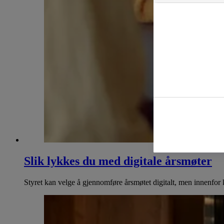
Slik lykkes du med digitale årsmøter
Styret kan velge å gjennomføre årsmøtet digitalt, men innenfor k