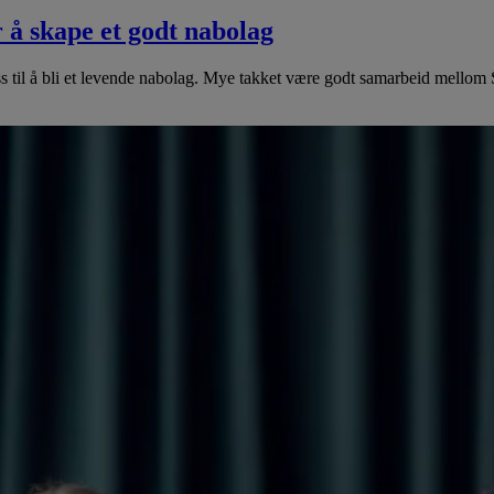
r å skape et godt nabolag
ss til å bli et levende nabolag. Mye takket være godt samarbeid mel