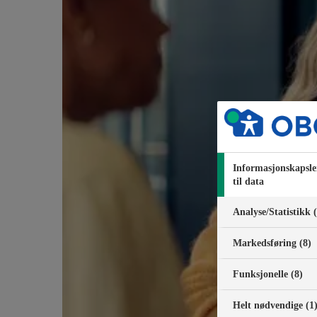
Informasjonskapsle
til data
Analyse/Statistikk 
Markedsføring (8)
Funksjonelle (8)
Helt nødvendige (1