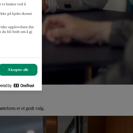
 vi bruker ved å
ykke på kjeks ikonet
virke opplevelsen din
 du bli bedt om å gi
Aksepter alle
møteform er et godt valg.