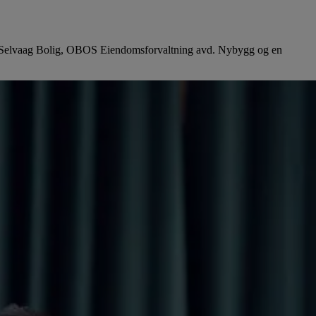
lom Selvaag Bolig, OBOS Eiendomsforvaltning avd. Nybygg og en