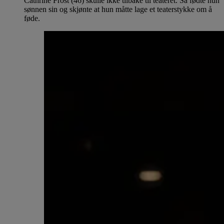
Cathrine Frost (46) skulle ikke tilbake til teateret. Så fødte hun
sønnen sin og skjønte at hun måtte lage et teaterstykke om å
føde.