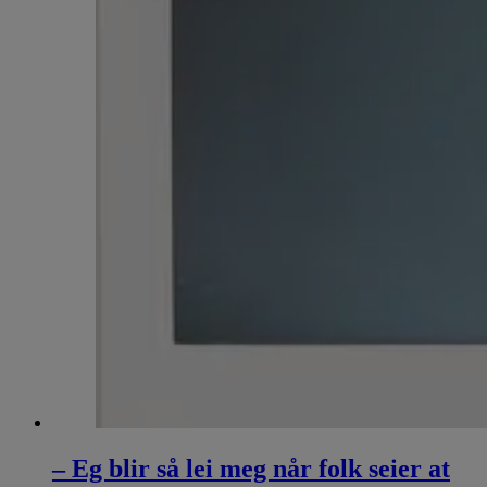
– Eg blir så lei meg når folk seier at