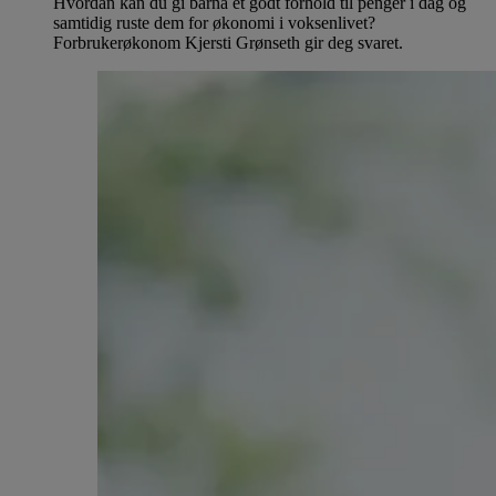
Hvordan kan du gi barna et godt forhold til penger i dag og
samtidig ruste dem for økonomi i voksenlivet?
Forbrukerøkonom Kjersti Grønseth gir deg svaret.