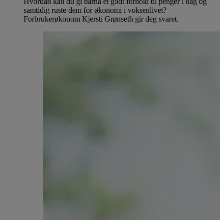
Hvordan kan du gi barna et godt forhold til penger i dag og
samtidig ruste dem for økonomi i voksenlivet?
Forbrukerøkonom Kjersti Grønseth gir deg svaret.