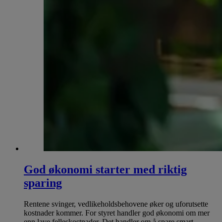
God økonomi starter med riktig
sparing
Rentene svinger, vedlikeholdsbehovene øker og uforutsette
kostnader kommer. For styret handler god økonomi om mer
enn lave felleskostnader. Det handler om å spare smart.