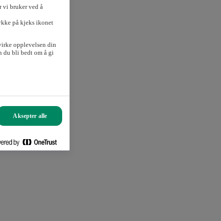
 vi bruker ved å
ykke på kjeks ikonet
virke opplevelsen din
 du bli bedt om å gi
Aksepter alle