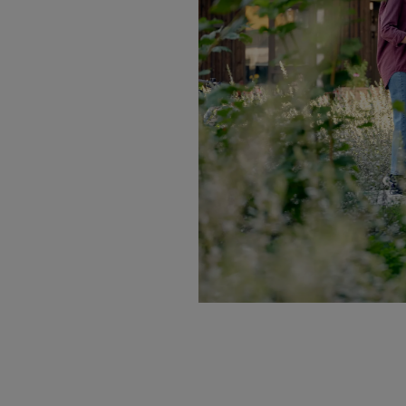
Klar for festival?
Opplev mer for mindre i sommer. Som OBOS-medlem får du ekstra hyggeli