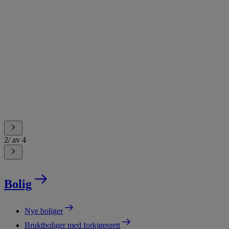
2
/
av
4
Bolig
Nye boliger
Bruktboliger med forkjøpsrett