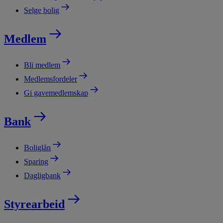
Selge bolig
Medlem
Bli medlem
Medlemsfordeler
Gi gavemedlemskap
Bank
Boliglån
Sparing
Dagligbank
Styrearbeid