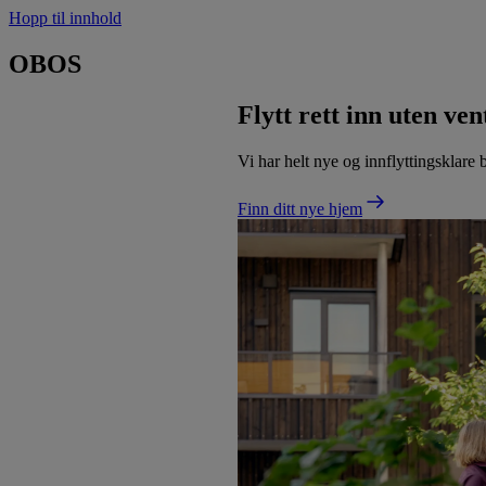
Hopp til innhold
OBOS
Flytt rett inn uten ventetid
Vi har helt nye og innflyttingsklare boliger. Så slipper du budrunde o
Finn ditt nye hjem