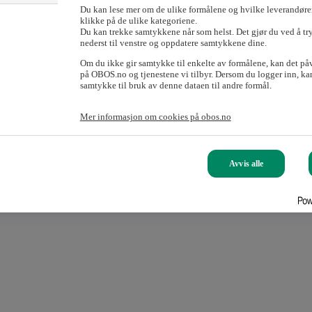
Du kan lese mer om de ulike formålene og hvilke leverandører
klikke på de ulike kategoriene.
Du kan trekke samtykkene når som helst. Det gjør du ved å tr
m er styremedlem i borettslag eller sameie.
nederst til venstre og oppdatere samtykkene dine.
Om du ikke gir samtykke til enkelte av formålene, kan det på
på OBOS.no og tjenestene vi tilbyr. Dersom du logger inn, kan
samtykke til bruk av denne dataen til andre formål.
Mer informasjon om cookies på obos.no
Avvis alle