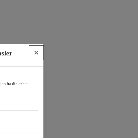
psler
sjon fra din enhet.